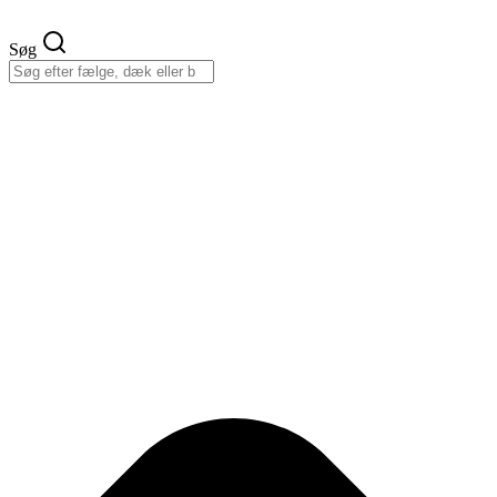
Videre
til
Søg
indhold