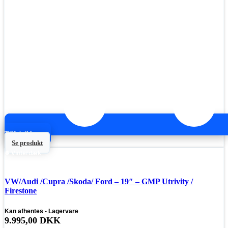
Tilføj til kurv
Se produkt
❄ Vinterdæk
VW/Audi /Cupra /Skoda/ Ford – 19″ – GMP Utrivity /
Firestone
Kan afhentes - Lagervare
9.995,00
DKK