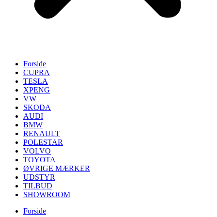
Forside
CUPRA
TESLA
XPENG
VW
SKODA
AUDI
BMW
RENAULT
POLESTAR
VOLVO
TOYOTA
ØVRIGE MÆRKER
UDSTYR
TILBUD
SHOWROOM
Forside