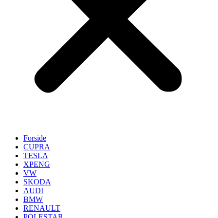
Forside
CUPRA
TESLA
XPENG
VW
SKODA
AUDI
BMW
RENAULT
POLESTAR