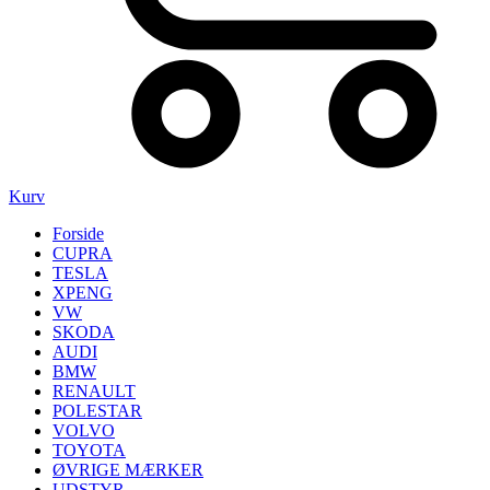
Kurv
Forside
CUPRA
TESLA
XPENG
VW
SKODA
AUDI
BMW
RENAULT
POLESTAR
VOLVO
TOYOTA
ØVRIGE MÆRKER
UDSTYR