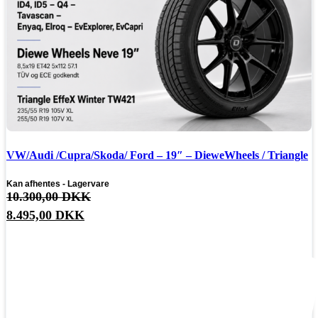
VW/Audi /Cupra/Skoda/ Ford – 19″ – DieweWheels / Triangle
Kan afhentes - Lagervare
10.300,00
DKK
Den
8.495,00
DKK
oprindelige
Den
pris
aktuelle
var:
pris
10.300,00 DKK.
er:
8.495,00 DKK.