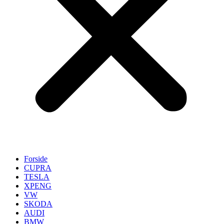
Forside
CUPRA
TESLA
XPENG
VW
SKODA
AUDI
BMW