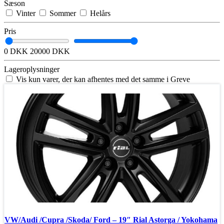
Sæson
Vinter
Sommer
Helårs
Pris
0 DKK
20000 DKK
Lageroplysninger
Vis kun varer, der kan afhentes med det samme i Greve
❄ Vinterdæk
VW/Audi /Cupra /Skoda/ Ford – 19″ Rial Astorga / Yokohama