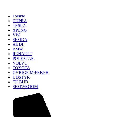
Forside
CUPRA
TESLA
XPENG
VW
SKODA
AUDI
BMW
RENAULT
POLESTAR
VOLVO
TOYOTA
ØVRIGE MÆRKER
UDSTYR
TILBUD
SHOWROOM