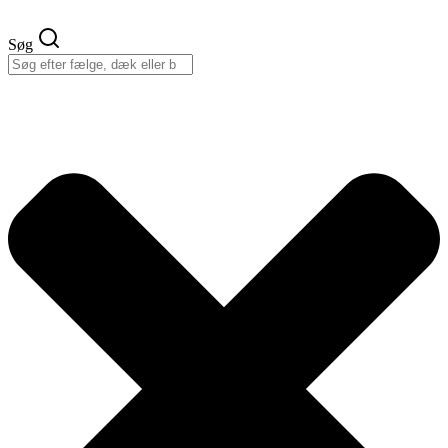
Videre
til
Søg
indhold