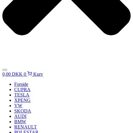
0,00
DKK
0
Kurv
Forside
CUPRA
TESLA
XPENG
VW
SKODA
AUDI
BMW
RENAULT
POLESTAR