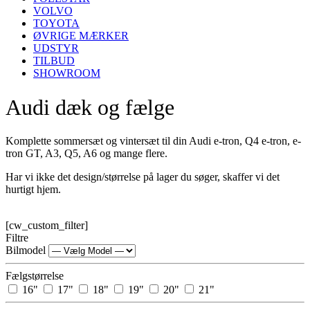
VOLVO
TOYOTA
ØVRIGE MÆRKER
UDSTYR
TILBUD
SHOWROOM
Audi dæk og fælge
Komplette sommersæt og vintersæt til din Audi e-tron, Q4 e-tron, e-
tron GT, A3, Q5, A6 og mange flere.
Har vi ikke det design/størrelse på lager du søger, skaffer vi det
hurtigt hjem.
[cw_custom_filter]
Filtre
Bilmodel
Fælgstørrelse
16"
17"
18"
19"
20"
21"