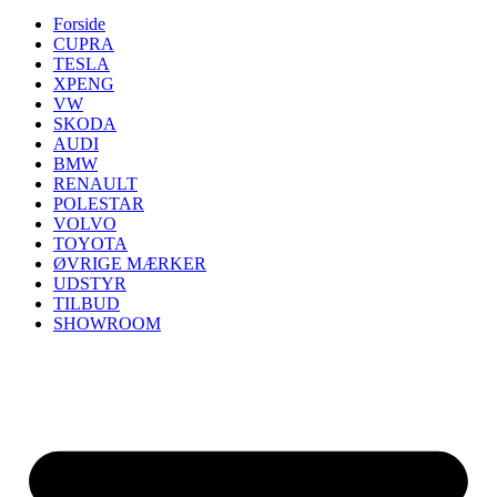
Forside
CUPRA
TESLA
XPENG
VW
SKODA
AUDI
BMW
RENAULT
POLESTAR
VOLVO
TOYOTA
ØVRIGE MÆRKER
UDSTYR
TILBUD
SHOWROOM