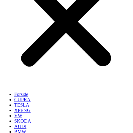
Forside
CUPRA
TESLA
XPENG
VW
SKODA
AUDI
BMW