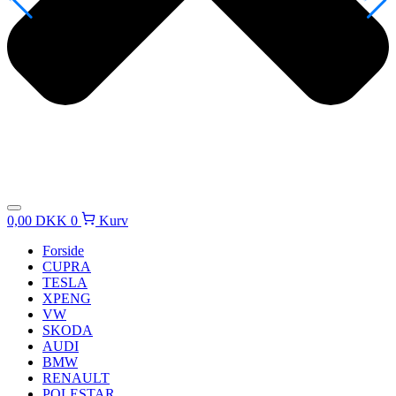
0,00
DKK
0
Kurv
Forside
CUPRA
TESLA
XPENG
VW
SKODA
AUDI
BMW
RENAULT
POLESTAR