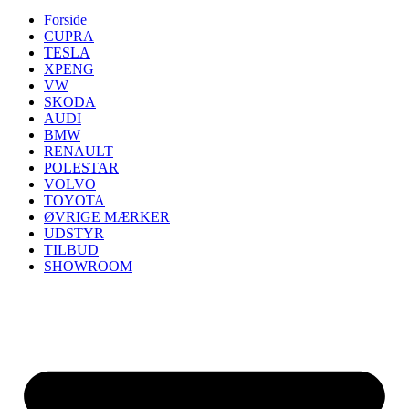
Forside
CUPRA
TESLA
XPENG
VW
SKODA
AUDI
BMW
RENAULT
POLESTAR
VOLVO
TOYOTA
ØVRIGE MÆRKER
UDSTYR
TILBUD
SHOWROOM