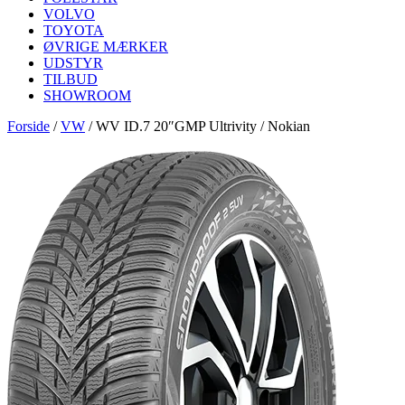
VOLVO
TOYOTA
ØVRIGE MÆRKER
UDSTYR
TILBUD
SHOWROOM
Forside
/
VW
/
WV ID.7 20″GMP Ultrivity / Nokian