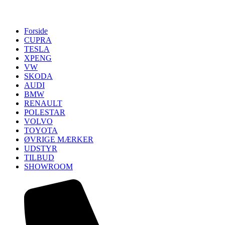
Forside
CUPRA
TESLA
XPENG
VW
SKODA
AUDI
BMW
RENAULT
POLESTAR
VOLVO
TOYOTA
ØVRIGE MÆRKER
UDSTYR
TILBUD
SHOWROOM