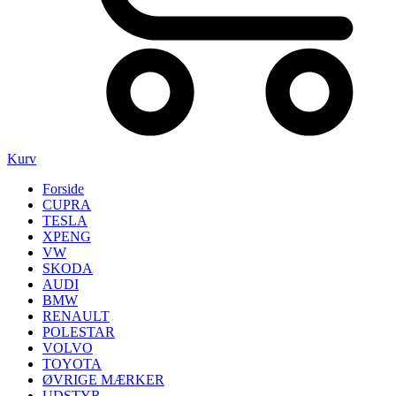
Kurv
Forside
CUPRA
TESLA
XPENG
VW
SKODA
AUDI
BMW
RENAULT
POLESTAR
VOLVO
TOYOTA
ØVRIGE MÆRKER
UDSTYR