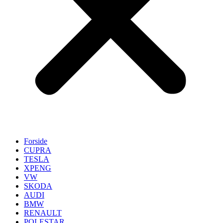
Forside
CUPRA
TESLA
XPENG
VW
SKODA
AUDI
BMW
RENAULT
POLESTAR