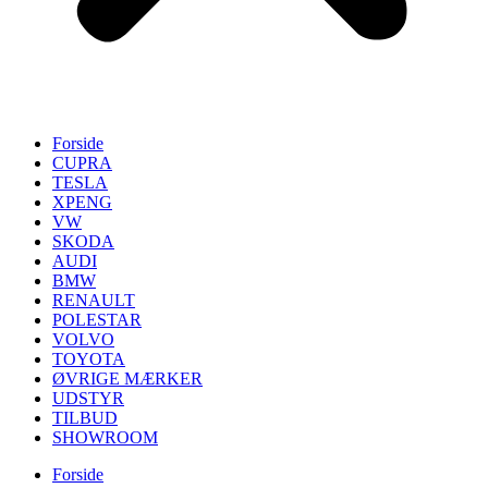
Forside
CUPRA
TESLA
XPENG
VW
SKODA
AUDI
BMW
RENAULT
POLESTAR
VOLVO
TOYOTA
ØVRIGE MÆRKER
UDSTYR
TILBUD
SHOWROOM
Forside