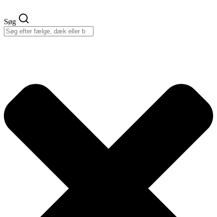
Videre
til
Søg
indhold