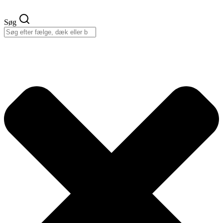
Videre
til
Søg
indhold