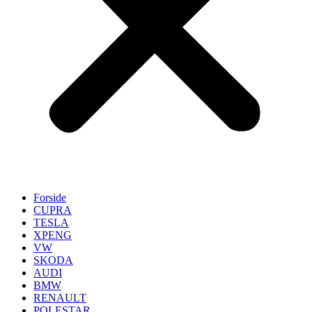
Forside
CUPRA
TESLA
XPENG
VW
SKODA
AUDI
BMW
RENAULT
POLESTAR