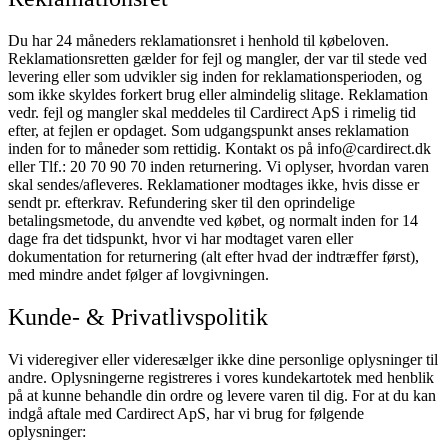
Du har 24 måneders reklamationsret i henhold til købeloven.
Reklamationsretten gælder for fejl og mangler, der var til stede ved
levering eller som udvikler sig inden for reklamationsperioden, og
som ikke skyldes forkert brug eller almindelig slitage.
Reklamation
vedr. fejl og mangler skal meddeles til Cardirect ApS i rimelig tid
efter, at fejlen er opdaget. Som udgangspunkt anses reklamation
inden for to måneder som rettidig.
Kontakt os på info@cardirect.dk
eller Tlf.: 20 70 90 70 inden returnering. Vi oplyser, hvordan varen
skal sendes/afleveres.
Reklamationer modtages ikke, hvis disse er
sendt pr. efterkrav.
Refundering sker til den oprindelige
betalingsmetode, du anvendte ved købet, og normalt inden for 14
dage fra det tidspunkt, hvor vi har modtaget varen eller
dokumentation for returnering (alt efter hvad der indtræffer først),
med mindre andet følger af lovgivningen.
Kunde- & Privatlivspolitik
Vi videregiver eller videresælger ikke dine personlige oplysninger til
andre. Oplysningerne registreres i vores kundekartotek med henblik
på at kunne behandle din ordre og levere varen til dig.
For at du kan
indgå aftale med Cardirect ApS, har vi brug for følgende
oplysninger: