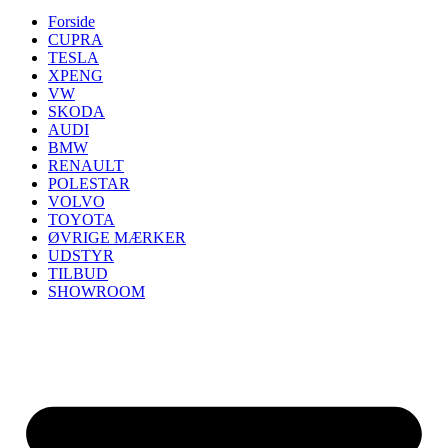
Forside
CUPRA
TESLA
XPENG
VW
SKODA
AUDI
BMW
RENAULT
POLESTAR
VOLVO
TOYOTA
ØVRIGE MÆRKER
UDSTYR
TILBUD
SHOWROOM