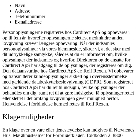
Navn
Adresse
Telefonnummer
E-mailadresse
Personoplysningerne registreres hos Cardirect ApS og opbevares i
op til fem år, hvorefter oplysningerne slettes, medmindre anden
lovgivning kræver længere opbevaring.
Når der indsamles
personoplysninger via vores hjemmeside, sikrer vi, at det sker med
dit udtrykkelige samtykke, således at du er informeret om, hvilke
oplysninger der indsamles og hvorfor.
Direktøren og de ansatte for
Cardirect ApS har adgang til de oplysninger, der registreres om dig.
Den dataansvarlige hos Cardirect ApS er: Rolf Rexen.
Vi opbevarer
og transmitterer kundeoplysninger sikkert og i overensstemmelse
med gældende databeskyttelseslovgivning (GDPR).
Som registreret
hos Cardirect ApS har du ret til indsigt i, hvilke oplysninger der
behandles om dig, samt ret til at gøre indsigelse, få oplysninger rettet
eller slettet i det omfang lovgivningen giver mulighed herfor.
Henvendelse i forbindelse hermed rettes til Rolf Rexen.
Klagemuligheder
En klage over en vare eller tjenesteydelse kan indgives til Nævnenes
Hus, Mæglingsteamet for Forbrugerklager, Toldboden 2, 8800