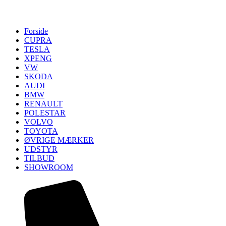
Forside
CUPRA
TESLA
XPENG
VW
SKODA
AUDI
BMW
RENAULT
POLESTAR
VOLVO
TOYOTA
ØVRIGE MÆRKER
UDSTYR
TILBUD
SHOWROOM