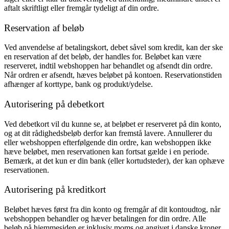
aftalt skriftligt eller fremgår tydeligt af din ordre.
Reservation af beløb
Ved anvendelse af betalingskort, debet såvel som kredit, kan der ske
en reservation af det beløb, der handles for. Beløbet kan være
reserveret, indtil webshoppen har behandlet og afsendt din ordre.
Når ordren er afsendt, hæves beløbet på kontoen. Reservationstiden
afhænger af korttype, bank og produkt/ydelse.
Autorisering på debetkort
Ved debetkort vil du kunne se, at beløbet er reserveret på din konto,
og at dit rådighedsbeløb derfor kan fremstå lavere. Annullerer du
eller webshoppen efterfølgende din ordre, kan webshoppen ikke
hæve beløbet, men reservationen kan fortsat gælde i en periode.
Bemærk, at det kun er din bank (eller kortudsteder), der kan ophæve
reservationen.
Autorisering på kreditkort
Beløbet hæves først fra din konto og fremgår af dit kontoudtog, når
webshoppen behandler og hæver betalingen for din ordre.
Alle
beløb på hjemmesiden er inklusiv moms og angivet i danske kroner