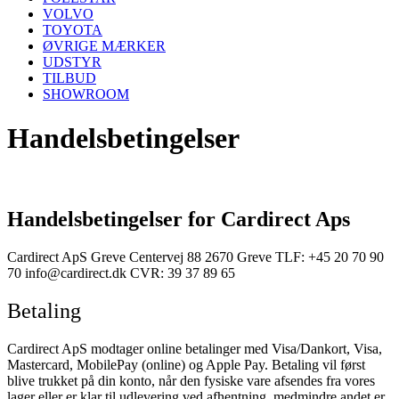
VOLVO
TOYOTA
ØVRIGE MÆRKER
UDSTYR
TILBUD
SHOWROOM
Handelsbetingelser
Handelsbetingelser for Cardirect Aps
Cardirect ApS
Greve Centervej 88
2670 Greve
TLF: +45 20 70 90
70
info@cardirect.dk
CVR: 39 37 89 65
Betaling
Cardirect ApS modtager online betalinger med Visa/Dankort, Visa,
Mastercard, MobilePay (online) og Apple Pay.
Betaling vil først
blive trukket på din konto, når den fysiske vare afsendes fra vores
lager eller er klar til udlevering ved afhentning, medmindre andet er