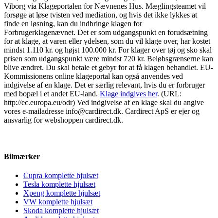
Viborg via Klageportalen for Nævnenes Hus. Mæglingsteamet vil
forsøge at løse tvisten ved mediation, og hvis det ikke lykkes at
finde en løsning, kan du indbringe klagen for
Forbrugerklagenævnet.
Det er som udgangspunkt en forudsætning
for at klage, at varen eller ydelsen, som du vil klage over, har kostet
mindst 1.110 kr. og højst 100.000 kr. For klager over tøj og sko skal
prisen som udgangspunkt være mindst 720 kr. Beløbsgrænserne kan
blive ændret. Du skal betale et gebyr for at få klagen behandlet.
EU-
Kommissionens online klageportal kan også anvendes ved
indgivelse af en klage. Det er særlig relevant, hvis du er forbruger
med bopæl i et andet EU-land.
Klage indgives her
.
(URL:
http://ec.europa.eu/odr)
Ved indgivelse af en klage skal du angive
vores e-mailadresse info@cardirect.dk.
Cardirect ApS er ejer og
ansvarlig for webshoppen cardirect.dk.
Bilmærker
Cupra komplette hjulsæt
Tesla komplette hjulsæt
Xpeng komplette hjulsæt
VW komplette hjulsæt
Skoda komplette hjulsæt