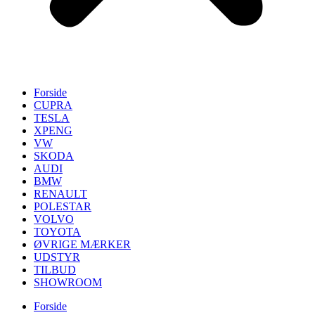
Forside
CUPRA
TESLA
XPENG
VW
SKODA
AUDI
BMW
RENAULT
POLESTAR
VOLVO
TOYOTA
ØVRIGE MÆRKER
UDSTYR
TILBUD
SHOWROOM
Forside