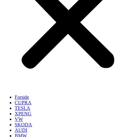
Forside
CUPRA
TESLA
XPENG
VW
SKODA
AUDI
BMW