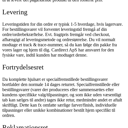
Levering
Leveringstiden for din ordre er typisk 1-5 hverdage, hvis lagervare.
For bestillingsvarer vil forventet leveringstid fremgå af din
ordre/ordrebekræftelse.
Evt. fragtpris fremgår ved checkout,
afhængigt af leveringsmetode og ordrestørrelse.
Du vil normalt
modtage et track & trace-nummer, så du kan følge din pakke fra
vores lager og hjem til dig.
Cardirect ApS har ansvaret for den
fysiske vare, indtil kunden har modtaget denne.
Fortrydelsesret
Da komplette hjulsæt er specialfremstillede bestillingsvarer
bortfalder den normale 14 dages returret.
Specialfremstillede eller
bestillingsvarer (varer der produceres eller sammensættes efter
kundens specifikke valg/tilpasninger, og som ikke uden væsentligt
tab kan sælges til andre) tages ikke retur, medmindre andet er aftalt
skriftligt. Dette kan fx omfatte særlige farver/finish, individuelle
tilpasninger eller unikke kombinationer bestilt hjem specifikt til
ordren.
Reklamationsret