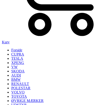
Kurv
Forside
CUPRA
TESLA
XPENG
VW
SKODA
AUDI
BMW
RENAULT
POLESTAR
VOLVO
TOYOTA
ØVRIGE MÆRKER
UDSTYR