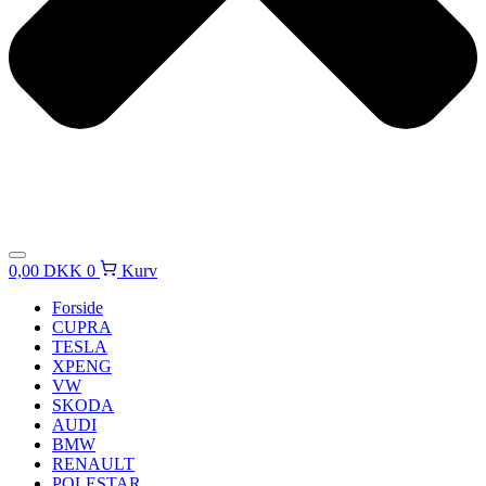
0,00
DKK
0
Kurv
Forside
CUPRA
TESLA
XPENG
VW
SKODA
AUDI
BMW
RENAULT
POLESTAR