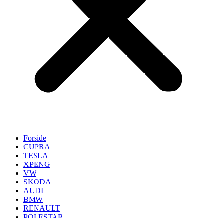
Forside
CUPRA
TESLA
XPENG
VW
SKODA
AUDI
BMW
RENAULT
POLESTAR