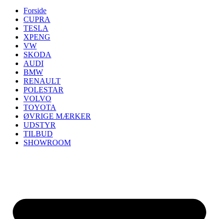
Forside
CUPRA
TESLA
XPENG
VW
SKODA
AUDI
BMW
RENAULT
POLESTAR
VOLVO
TOYOTA
ØVRIGE MÆRKER
UDSTYR
TILBUD
SHOWROOM