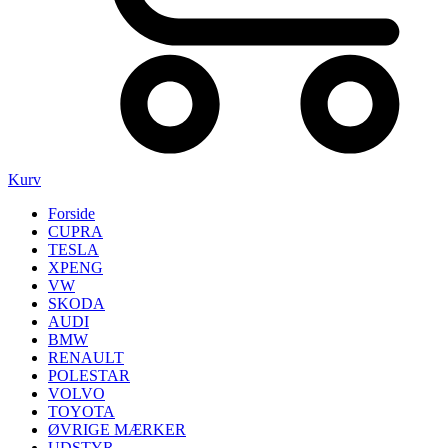
Kurv
Forside
CUPRA
TESLA
XPENG
VW
SKODA
AUDI
BMW
RENAULT
POLESTAR
VOLVO
TOYOTA
ØVRIGE MÆRKER
UDSTYR