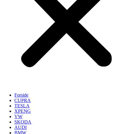
Forside
CUPRA
TESLA
XPENG
VW
SKODA
AUDI
BMW