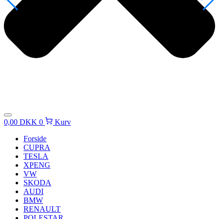
0,00
DKK
0
Kurv
Forside
CUPRA
TESLA
XPENG
VW
SKODA
AUDI
BMW
RENAULT
POLESTAR