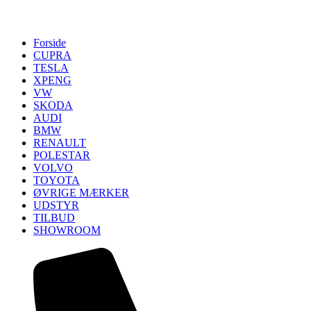
Forside
CUPRA
TESLA
XPENG
VW
SKODA
AUDI
BMW
RENAULT
POLESTAR
VOLVO
TOYOTA
ØVRIGE MÆRKER
UDSTYR
TILBUD
SHOWROOM