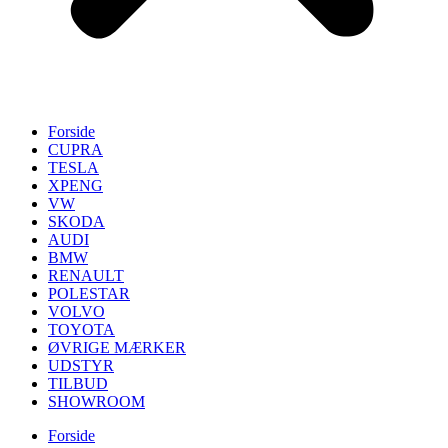
Forside
CUPRA
TESLA
XPENG
VW
SKODA
AUDI
BMW
RENAULT
POLESTAR
VOLVO
TOYOTA
ØVRIGE MÆRKER
UDSTYR
TILBUD
SHOWROOM
Forside