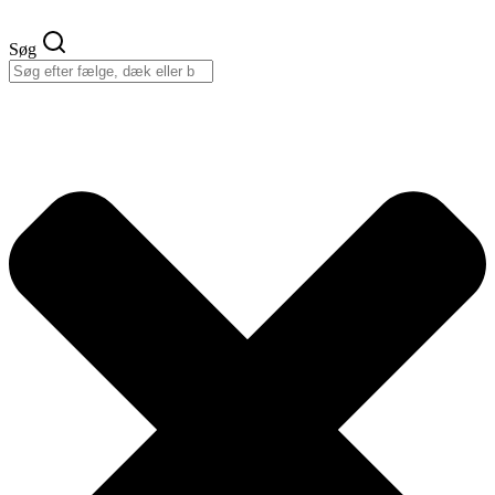
Videre
til
Søg
indhold