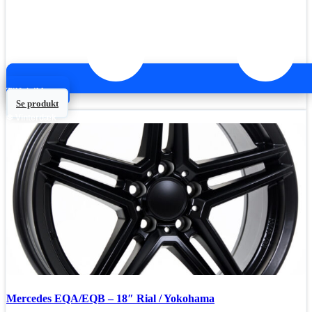
Tilføj til kurv
Se produkt
❄ Vinterdæk
Mercedes EQA/EQB – 18″ Rial / Yokohama