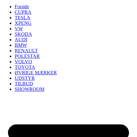
Forside
CUPRA
TESLA
XPENG
VW
SKODA
AUDI
BMW
RENAULT
POLESTAR
VOLVO
TOYOTA
ØVRIGE MÆRKER
UDSTYR
TILBUD
SHOWROOM