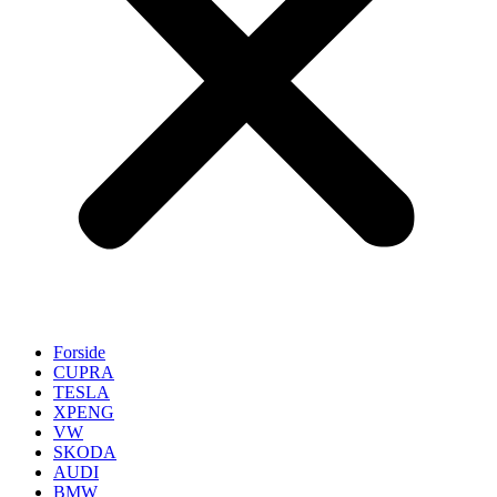
Forside
CUPRA
TESLA
XPENG
VW
SKODA
AUDI
BMW