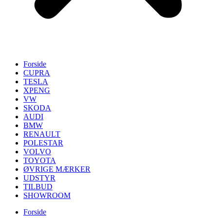
Forside
CUPRA
TESLA
XPENG
VW
SKODA
AUDI
BMW
RENAULT
POLESTAR
VOLVO
TOYOTA
ØVRIGE MÆRKER
UDSTYR
TILBUD
SHOWROOM
Forside