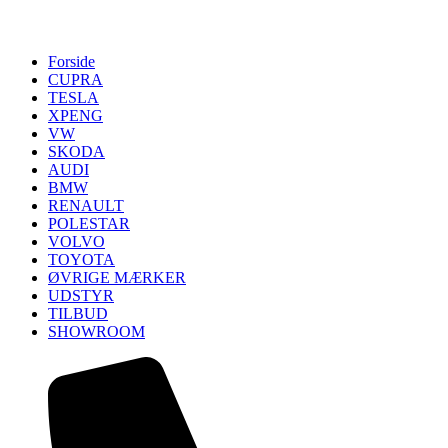
Forside
CUPRA
TESLA
XPENG
VW
SKODA
AUDI
BMW
RENAULT
POLESTAR
VOLVO
TOYOTA
ØVRIGE MÆRKER
UDSTYR
TILBUD
SHOWROOM