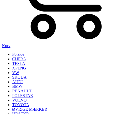
Kurv
Forside
CUPRA
TESLA
XPENG
VW
SKODA
AUDI
BMW
RENAULT
POLESTAR
VOLVO
TOYOTA
ØVRIGE MÆRKER
UDSTYR