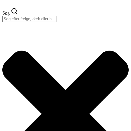
Videre
til
Søg
indhold