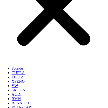
Forside
CUPRA
TESLA
XPENG
VW
SKODA
AUDI
BMW
RENAULT
POLESTAR