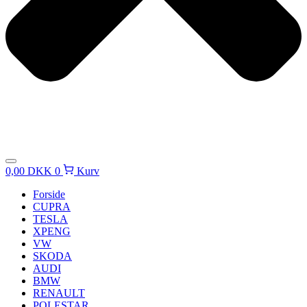
0,00
DKK
0
Kurv
Forside
CUPRA
TESLA
XPENG
VW
SKODA
AUDI
BMW
RENAULT
POLESTAR