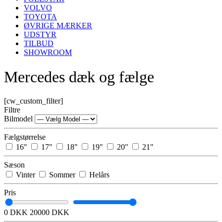
VOLVO
TOYOTA
ØVRIGE MÆRKER
UDSTYR
TILBUD
SHOWROOM
Mercedes dæk og fælge
[cw_custom_filter]
Filtre
Bilmodel
Fælgstørrelse
16"
17"
18"
19"
20"
21"
Sæson
Vinter
Sommer
Helårs
Pris
0 DKK
20000 DKK