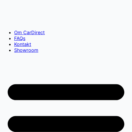
Videre
til
indhold
Om CarDirect
FAQs
Kontakt
Showroom