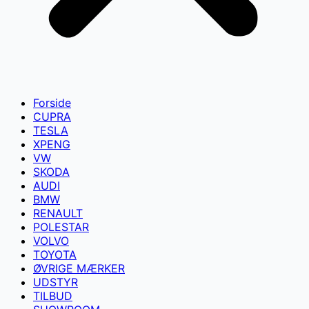
Forside
CUPRA
TESLA
XPENG
VW
SKODA
AUDI
BMW
RENAULT
POLESTAR
VOLVO
TOYOTA
ØVRIGE MÆRKER
UDSTYR
TILBUD