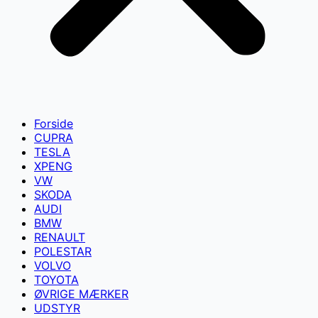
Forside
CUPRA
TESLA
XPENG
VW
SKODA
AUDI
BMW
RENAULT
POLESTAR
VOLVO
TOYOTA
ØVRIGE MÆRKER
UDSTYR