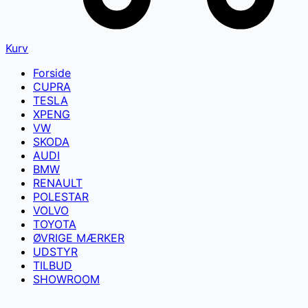
Kurv
Forside
CUPRA
TESLA
XPENG
VW
SKODA
AUDI
BMW
RENAULT
POLESTAR
VOLVO
TOYOTA
ØVRIGE MÆRKER
UDSTYR
TILBUD
SHOWROOM