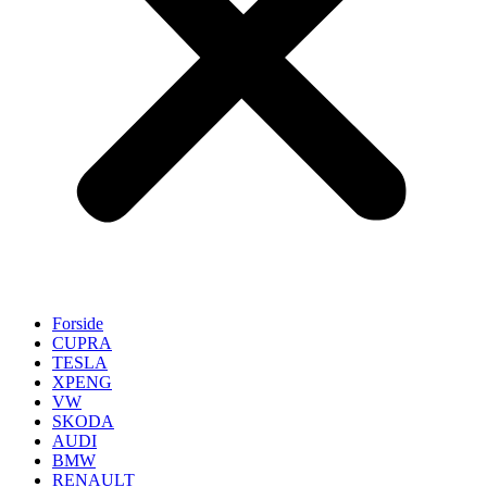
Forside
CUPRA
TESLA
XPENG
VW
SKODA
AUDI
BMW
RENAULT