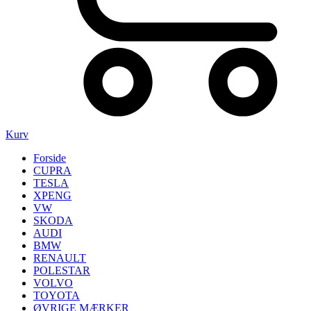
Kurv
Forside
CUPRA
TESLA
XPENG
VW
SKODA
AUDI
BMW
RENAULT
POLESTAR
VOLVO
TOYOTA
ØVRIGE MÆRKER