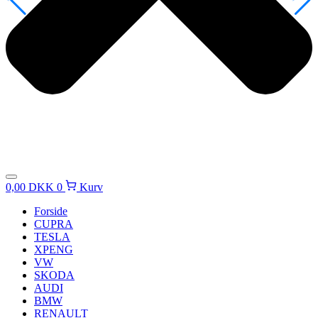
0,00
DKK
0
Kurv
Forside
CUPRA
TESLA
XPENG
VW
SKODA
AUDI
BMW
RENAULT