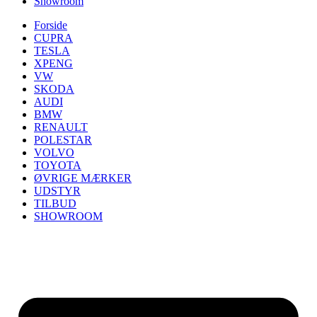
Showroom
Forside
CUPRA
TESLA
XPENG
VW
SKODA
AUDI
BMW
RENAULT
POLESTAR
VOLVO
TOYOTA
ØVRIGE MÆRKER
UDSTYR
TILBUD
SHOWROOM