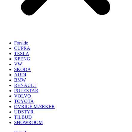
Forside
CUPRA
TESLA
XPENG
VW
SKODA
AUDI
BMW
RENAULT
POLESTAR
VOLVO
TOYOTA
ØVRIGE MÆRKER
UDSTYR
TILBUD
SHOWROOM