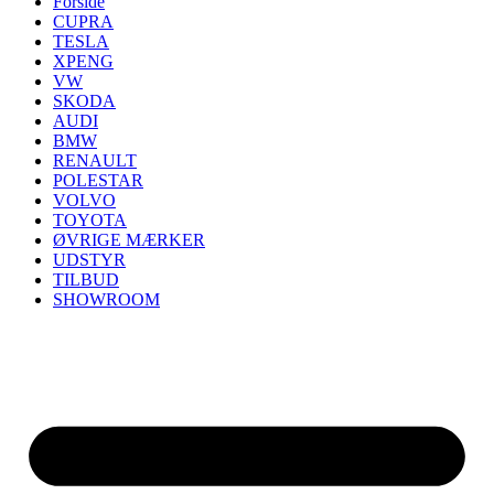
Forside
CUPRA
TESLA
XPENG
VW
SKODA
AUDI
BMW
RENAULT
POLESTAR
VOLVO
TOYOTA
ØVRIGE MÆRKER
UDSTYR
TILBUD
SHOWROOM