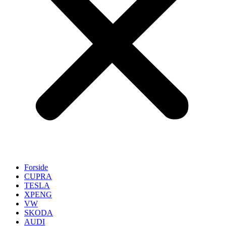
Forside
CUPRA
TESLA
XPENG
VW
SKODA
AUDI