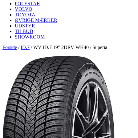
POLESTAR
VOLVO
TOYOTA
ØVRIGE MÆRKER
UDSTYR
TILBUD
SHOWROOM
Forside
/
ID.7
/
WV ID.7 19″ 2DRV WH40 / Superia