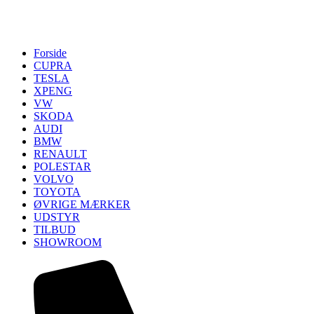
Forside
CUPRA
TESLA
XPENG
VW
SKODA
AUDI
BMW
RENAULT
POLESTAR
VOLVO
TOYOTA
ØVRIGE MÆRKER
UDSTYR
TILBUD
SHOWROOM