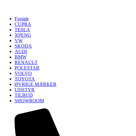
Forside
CUPRA
TESLA
XPENG
VW
SKODA
AUDI
BMW
RENAULT
POLESTAR
VOLVO
TOYOTA
ØVRIGE MÆRKER
UDSTYR
TILBUD
SHOWROOM