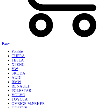
Kurv
Forside
CUPRA
TESLA
XPENG
VW
SKODA
AUDI
BMW
RENAULT
POLESTAR
VOLVO
TOYOTA
ØVRIGE MÆRKER
UDSTYR