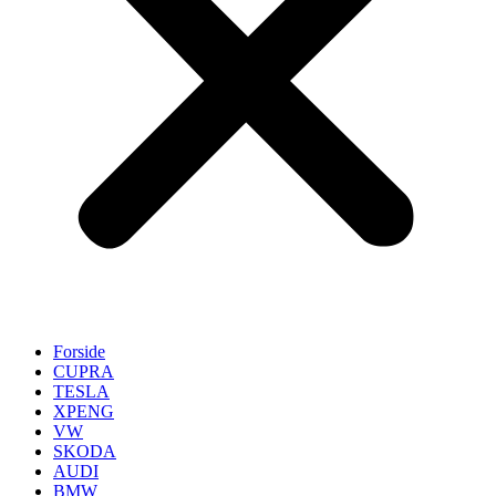
Forside
CUPRA
TESLA
XPENG
VW
SKODA
AUDI
BMW