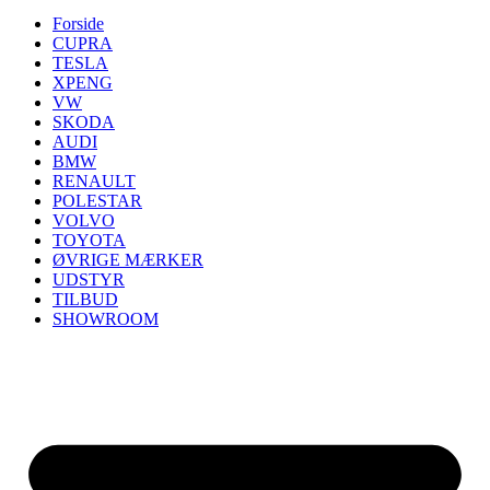
Forside
CUPRA
TESLA
XPENG
VW
SKODA
AUDI
BMW
RENAULT
POLESTAR
VOLVO
TOYOTA
ØVRIGE MÆRKER
UDSTYR
TILBUD
SHOWROOM