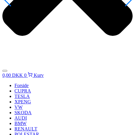
0,00
DKK
0
Kurv
Forside
CUPRA
TESLA
XPENG
VW
SKODA
AUDI
BMW
RENAULT
POLESTAR