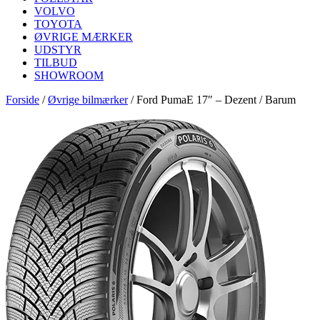
VOLVO
TOYOTA
ØVRIGE MÆRKER
UDSTYR
TILBUD
SHOWROOM
Forside
/
Øvrige bilmærker
/
Ford PumaE 17″ – Dezent / Barum