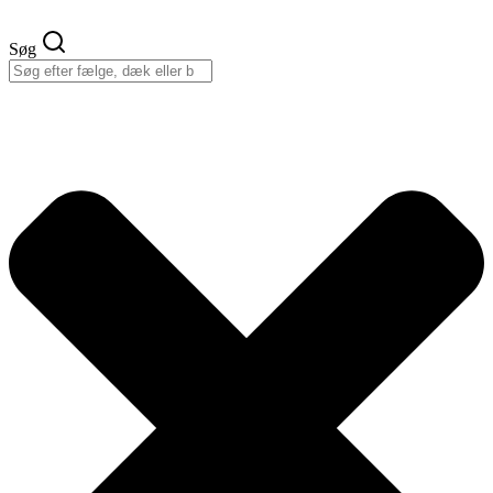
Videre
til
Søg
indhold