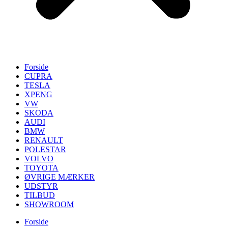
Forside
CUPRA
TESLA
XPENG
VW
SKODA
AUDI
BMW
RENAULT
POLESTAR
VOLVO
TOYOTA
ØVRIGE MÆRKER
UDSTYR
TILBUD
SHOWROOM
Forside