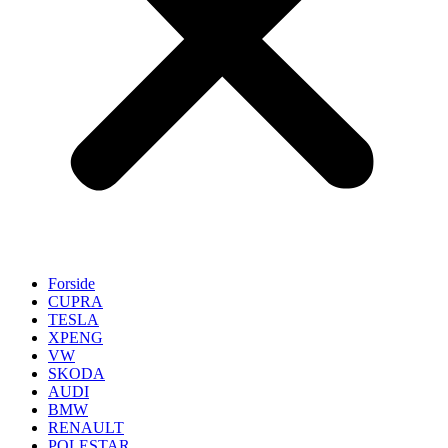
Forside
CUPRA
TESLA
XPENG
VW
SKODA
AUDI
BMW
RENAULT
POLESTAR