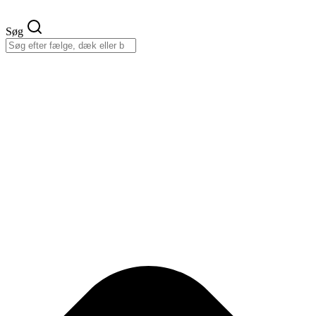
Videre
til
Søg
indhold