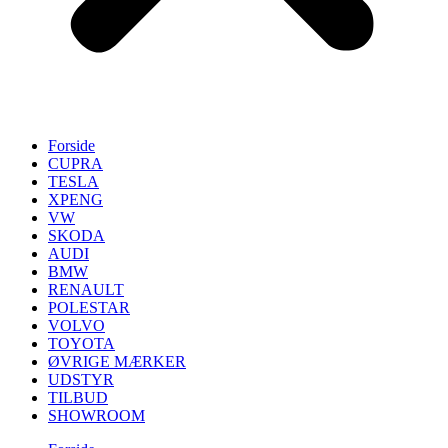
Forside
CUPRA
TESLA
XPENG
VW
SKODA
AUDI
BMW
RENAULT
POLESTAR
VOLVO
TOYOTA
ØVRIGE MÆRKER
UDSTYR
TILBUD
SHOWROOM