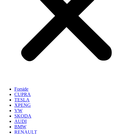
Forside
CUPRA
TESLA
XPENG
VW
SKODA
AUDI
BMW
RENAULT