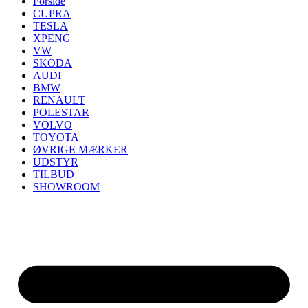
Forside
CUPRA
TESLA
XPENG
VW
SKODA
AUDI
BMW
RENAULT
POLESTAR
VOLVO
TOYOTA
ØVRIGE MÆRKER
UDSTYR
TILBUD
SHOWROOM