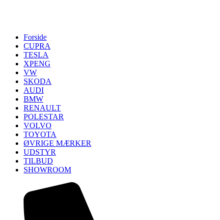
Forside
CUPRA
TESLA
XPENG
VW
SKODA
AUDI
BMW
RENAULT
POLESTAR
VOLVO
TOYOTA
ØVRIGE MÆRKER
UDSTYR
TILBUD
SHOWROOM