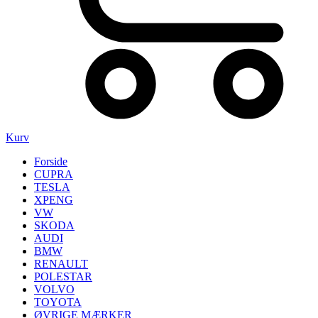
Kurv
Forside
CUPRA
TESLA
XPENG
VW
SKODA
AUDI
BMW
RENAULT
POLESTAR
VOLVO
TOYOTA
ØVRIGE MÆRKER