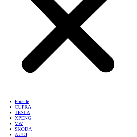
Forside
CUPRA
TESLA
XPENG
VW
SKODA
AUDI