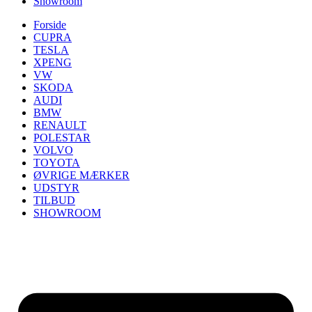
Showroom
Forside
CUPRA
TESLA
XPENG
VW
SKODA
AUDI
BMW
RENAULT
POLESTAR
VOLVO
TOYOTA
ØVRIGE MÆRKER
UDSTYR
TILBUD
SHOWROOM