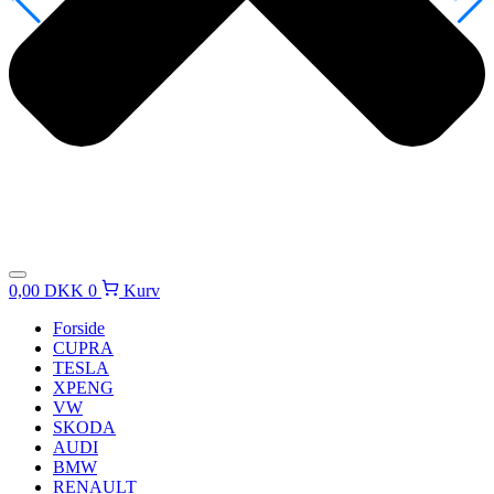
0,00
DKK
0
Kurv
Forside
CUPRA
TESLA
XPENG
VW
SKODA
AUDI
BMW
RENAULT