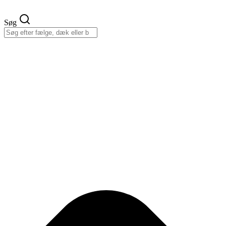
Videre
til
Søg
indhold