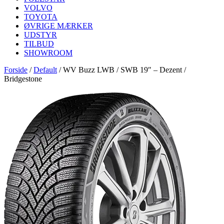
VOLVO
TOYOTA
ØVRIGE MÆRKER
UDSTYR
TILBUD
SHOWROOM
Forside
/
Default
/
WV Buzz LWB / SWB 19″ – Dezent /
Bridgestone