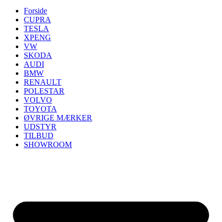
Forside
CUPRA
TESLA
XPENG
VW
SKODA
AUDI
BMW
RENAULT
POLESTAR
VOLVO
TOYOTA
ØVRIGE MÆRKER
UDSTYR
TILBUD
SHOWROOM