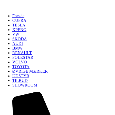
Forside
CUPRA
TESLA
XPENG
VW
SKODA
AUDI
BMW
RENAULT
POLESTAR
VOLVO
TOYOTA
ØVRIGE MÆRKER
UDSTYR
TILBUD
SHOWROOM