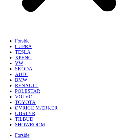
Forside
CUPRA
TESLA
XPENG
VW
SKODA
AUDI
BMW
RENAULT
POLESTAR
VOLVO
TOYOTA
ØVRIGE MÆRKER
UDSTYR
TILBUD
SHOWROOM
Forside