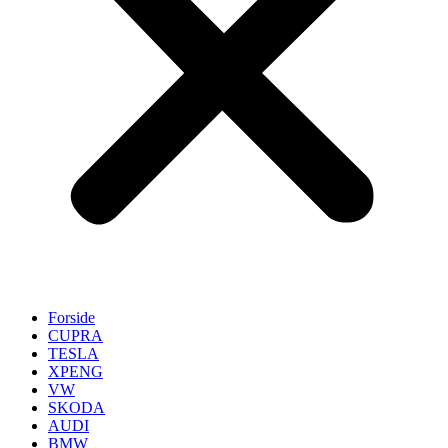
Forside
CUPRA
TESLA
XPENG
VW
SKODA
AUDI
BMW