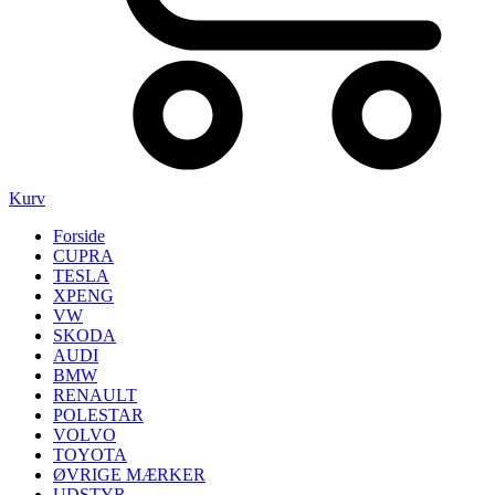
Kurv
Forside
CUPRA
TESLA
XPENG
VW
SKODA
AUDI
BMW
RENAULT
POLESTAR
VOLVO
TOYOTA
ØVRIGE MÆRKER
UDSTYR