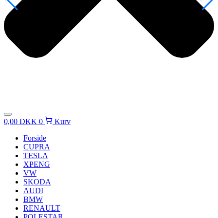
0,00
DKK
0
Kurv
Forside
CUPRA
TESLA
XPENG
VW
SKODA
AUDI
BMW
RENAULT
POLESTAR