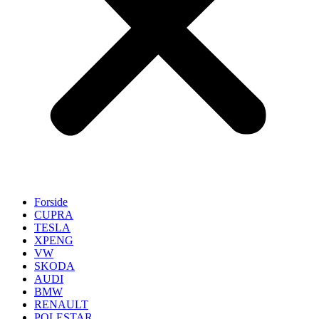
Forside
CUPRA
TESLA
XPENG
VW
SKODA
AUDI
BMW
RENAULT
POLESTAR