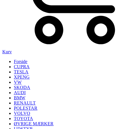
Kurv
Forside
CUPRA
TESLA
XPENG
VW
SKODA
AUDI
BMW
RENAULT
POLESTAR
VOLVO
TOYOTA
ØVRIGE MÆRKER
UDSTYR