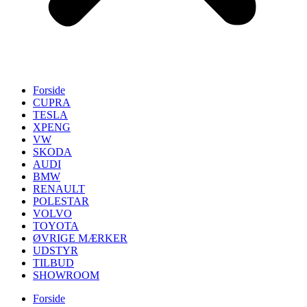
Forside
CUPRA
TESLA
XPENG
VW
SKODA
AUDI
BMW
RENAULT
POLESTAR
VOLVO
TOYOTA
ØVRIGE MÆRKER
UDSTYR
TILBUD
SHOWROOM
Forside