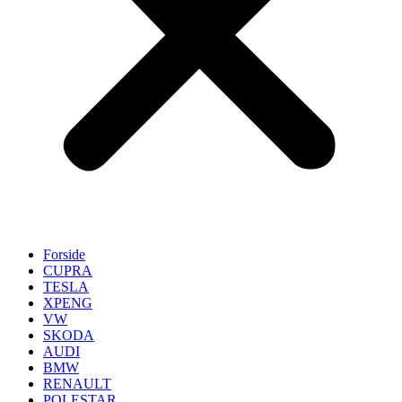
Forside
CUPRA
TESLA
XPENG
VW
SKODA
AUDI
BMW
RENAULT
POLESTAR