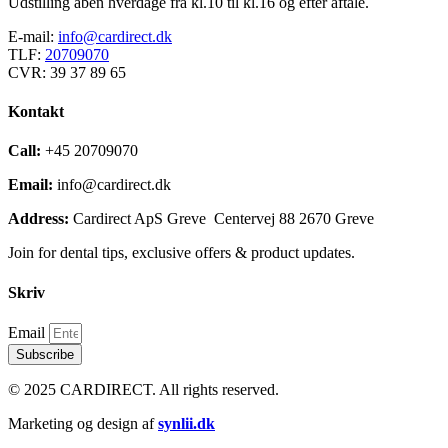
Udstilling åben hverdage fra kl.10 til kl.16 og efter aftale.
E-mail:
info@cardirect.dk
TLF:
20709070
CVR: 39 37 89 65
Kontakt
Call:
+45 20709070
Email:
info@cardirect.dk
Address:
Cardirect ApS Greve Centervej 88 2670 Greve
Join for dental tips, exclusive offers & product updates.
Skriv
Email
Subscribe
© 2025 CARDIRECT. All rights reserved.
Marketing og design af
synlii.dk