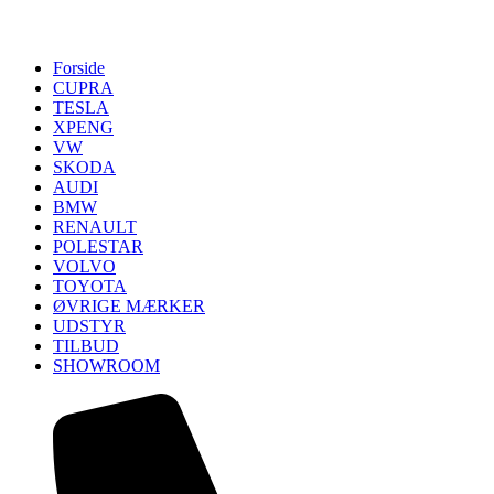
Forside
CUPRA
TESLA
XPENG
VW
SKODA
AUDI
BMW
RENAULT
POLESTAR
VOLVO
TOYOTA
ØVRIGE MÆRKER
UDSTYR
TILBUD
SHOWROOM