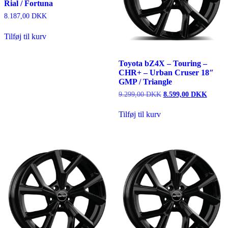
Rial / Fortuna
8.187,00
DKK
Tilføj til kurv
Toyota bZ4X – Touring –
CHR+ – Urban Cruser 18″
GMP / Triangle
Den
Den
9.299,00
DKK
8.599,00
DKK
oprindelige
aktuell
pris
pris
Tilføj til kurv
var:
er:
9.299,00 DKK.
8.599,