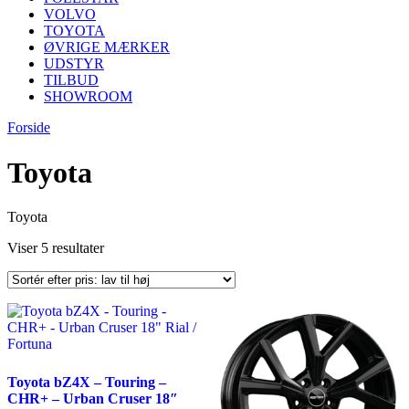
VOLVO
TOYOTA
ØVRIGE MÆRKER
UDSTYR
TILBUD
SHOWROOM
Forside
Toyota
Toyota
Sorteret
Viser 5 resultater
efter
pris:
lav
til
høj
Toyota bZ4X – Touring –
CHR+ – Urban Cruser 18″