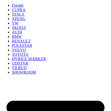
Forside
CUPRA
TESLA
XPENG
VW
SKODA
AUDI
BMW
RENAULT
POLESTAR
VOLVO
TOYOTA
ØVRIGE MÆRKER
UDSTYR
TILBUD
SHOWROOM