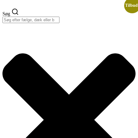
Videre
Tilbud
til
Søg
indhold