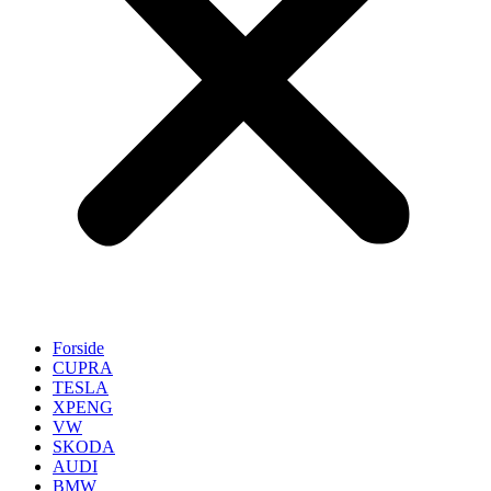
Forside
CUPRA
TESLA
XPENG
VW
SKODA
AUDI
BMW