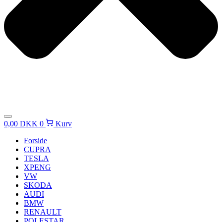
0,00
DKK
0
Kurv
Forside
CUPRA
TESLA
XPENG
VW
SKODA
AUDI
BMW
RENAULT
POLESTAR