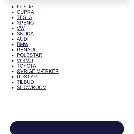
Forside
CUPRA
TESLA
XPENG
VW
SKODA
AUDI
BMW
RENAULT
POLESTAR
VOLVO
TOYOTA
ØVRIGE MÆRKER
UDSTYR
TILBUD
SHOWROOM