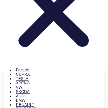
Forside
CUPRA
TESLA
XPENG
VW
SKODA
AUDI
BMW
RENAULT