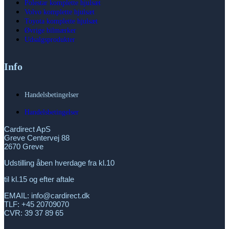
Polestar komplette hjulsæt
Volvo komplette hjulsæt
Toyota komplette hjulsæt
Øvrige bilmærker
Udsalgsprodukter
Info
Handelsbetingelser
Handelsbetingelser
Cardirect ApS
Greve Centervej 88
2670 Greve
Udstilling åben hverdage fra kl.10
til kl.15 og efter aftale
EMAIL: info@cardirect.dk
TLF: +45 20709070
CVR: 39 37 89 65