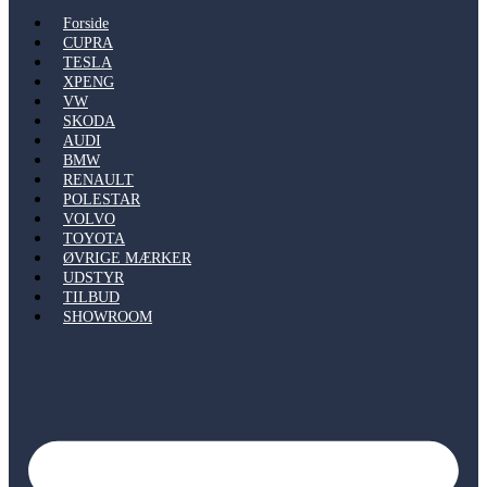
Forside
CUPRA
TESLA
XPENG
VW
SKODA
AUDI
BMW
RENAULT
POLESTAR
VOLVO
TOYOTA
ØVRIGE MÆRKER
UDSTYR
TILBUD
SHOWROOM