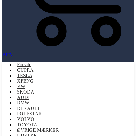
Kurv
Forside
CUPRA
TESLA
XPENG
VW
SKODA
AUDI
BMW
RENAULT
POLESTAR
VOLVO
TOYOTA
ØVRIGE MÆRKER
UDSTYR