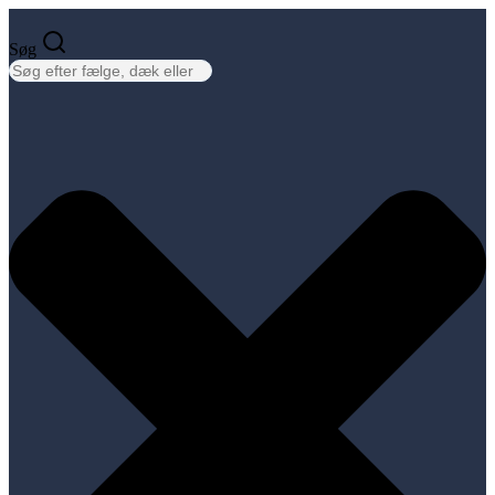
Videre
til
Søg
indhold