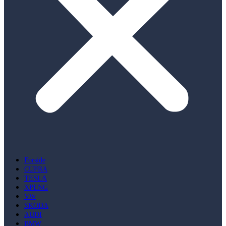
Forside
CUPRA
TESLA
XPENG
VW
SKODA
AUDI
BMW