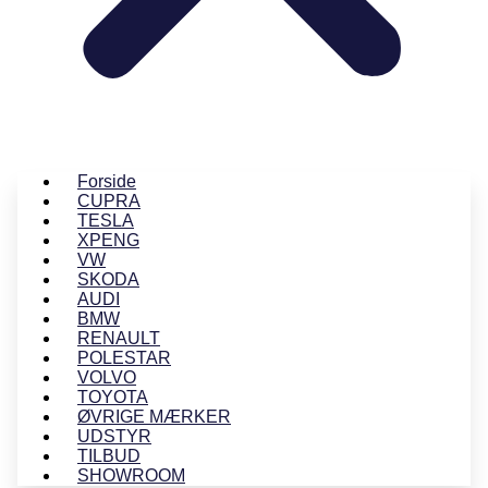
Forside
CUPRA
TESLA
XPENG
VW
SKODA
AUDI
BMW
RENAULT
POLESTAR
VOLVO
TOYOTA
ØVRIGE MÆRKER
UDSTYR
TILBUD
SHOWROOM