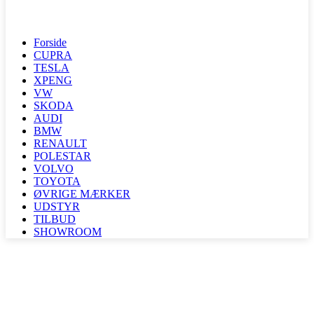
Forside
CUPRA
TESLA
XPENG
VW
SKODA
AUDI
BMW
RENAULT
POLESTAR
VOLVO
TOYOTA
ØVRIGE MÆRKER
UDSTYR
TILBUD
SHOWROOM