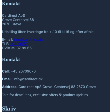
Kontakt
Cardirect ApS
Greve Centervej 88
2670 Greve
Udstilling åben hverdage fra kl.10 til kl.16 og efter aftale.
E-mail:
info@cardirect.dk
TLF:
20709070
CVR: 39 37 89 65
Kontakt
Call:
+45 20709070
Email:
info@cardirect.dk
Address:
Cardirect ApS Greve Centervej 88 2670 Greve
Join for dental tips, exclusive offers & product updates.
Skriv