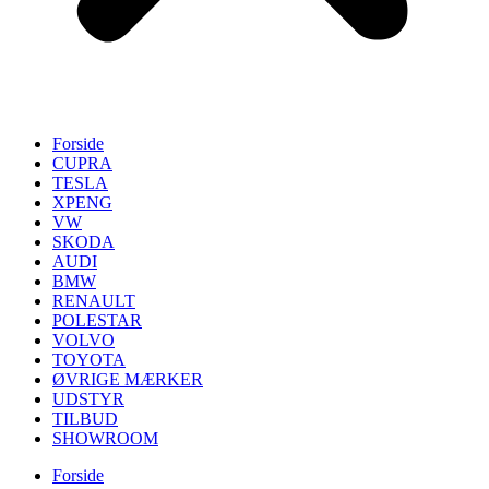
Forside
CUPRA
TESLA
XPENG
VW
SKODA
AUDI
BMW
RENAULT
POLESTAR
VOLVO
TOYOTA
ØVRIGE MÆRKER
UDSTYR
TILBUD
SHOWROOM
Forside