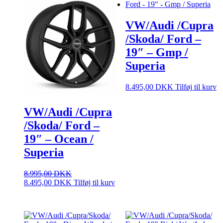
VW/Audi /Cupra
/Skoda/ Ford –
19″ – Gmp /
Superia
8.495,00
DKK
Tilføj til kurv
VW/Audi /Cupra
/Skoda/ Ford –
19″ – Ocean /
Superia
8.995,00
DKK
Den
Den
8.495,00
DKK
Tilføj til kurv
oprindelige
aktuelle
pris
pris
var:
er:
8.995,00 DKK.
8.495,00 DKK.