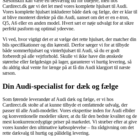
Sæsonskift kan være en besværlig tid for bilejere, men hos
Cardirect.dk gør vi det let med vores komplette hjulsæt til Audi.
Vores komplette hjulsæt inkluderer både dæk og fælge, der er klar til
at blive monteret direkte på din Audi, uanset om det er en e-tron,
Q5, A6 eller en anden model. Hvert sæt er nøje udvalgt for at sikre
perfekt pasform og optimal ydeevne.
Vi ved, hvor vigtigt det er at vælge det rette hjulsæt, der matcher din
bils specifikationer og din kørestil. Derfor sørger vi for at tilbyde
både sommerhjulsæt og vinterhjulsæt til Audi, så du er godt
forberedt på alle vejrforhold. Skulle vi ikke have din ønskede
størrelse eller fælgdesign på lager, garanterer vi hurtig levering, så
du aldrig skal vente for længe på at få din Audi klargjort til næste
sæson.
Din Audi-specialist for dæk og fælge
Som førende leverandør af Audi dæk og fælge, er vi hos
Cardirect.dk stolte af at kunne tilbyde et omfattende udvalg, der
passer til alle Audi-modeller. Vores ekspertise inden for Audi elbiler
og konventionelle modeller sikrer, at du får den bedste kvalitet og de
mest konkurrencedygtige priser på markedet. Vi stræber efter at give
vores kunder den ultimative købsoplevelse – fra rådgivning om det
rette dækvalg til hurtig og pålidelig levering.