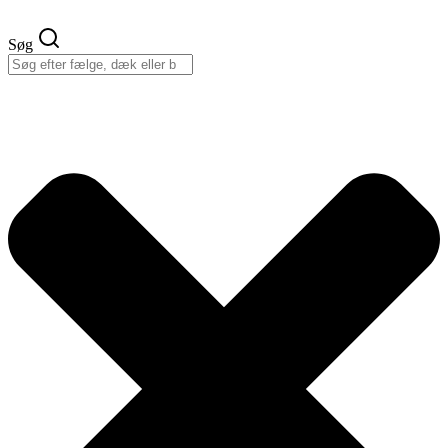
Videre
til
Søg
indhold