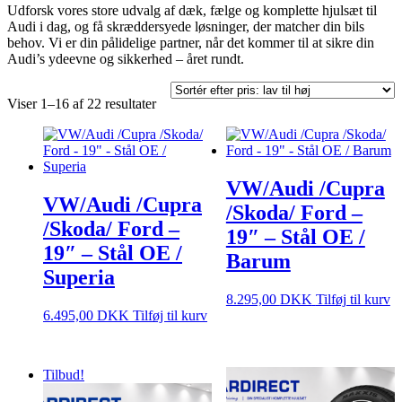
Udforsk vores store udvalg af dæk, fælge og komplette hjulsæt til
Audi i dag, og få skræddersyede løsninger, der matcher din bils
behov. Vi er din pålidelige partner, når det kommer til at sikre din
Audi’s ydeevne og sikkerhed – året rundt.
Sorteret
Viser 1–16 af 22 resultater
efter
pris:
lav
til
høj
VW/Audi /Cupra
VW/Audi /Cupra
/Skoda/ Ford –
/Skoda/ Ford –
19″ – Stål OE /
19″ – Stål OE /
Barum
Superia
8.295,00
DKK
Tilføj til kurv
6.495,00
DKK
Tilføj til kurv
Tilbud!