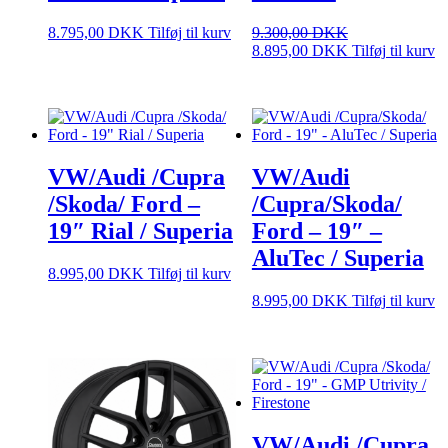
8.795,00
DKK
Tilføj til kurv
9.300,00
DKK
Den
Den
8.895,00
DKK
Tilføj til kurv
oprindelige
aktuelle
pris
pris
var:
er:
9.300,00 DKK.
8.895,00 DKK.
VW/Audi /Cupra
VW/Audi
/Skoda/ Ford –
/Cupra/Skoda/
19″ Rial / Superia
Ford – 19″ –
AluTec / Superia
8.995,00
DKK
Tilføj til kurv
8.995,00
DKK
Tilføj til kurv
VW/Audi /Cupra