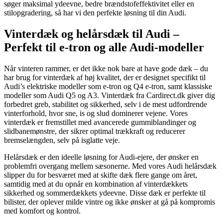
søger maksimal ydeevne, bedre brændstofeffektivitet eller en
stilopgradering, så har vi den perfekte løsning til din Audi.
Vinterdæk og helårsdæk til Audi –
Perfekt til e-tron og alle Audi-modeller
Når vinteren rammer, er det ikke nok bare at have gode dæk – du
har brug for vinterdæk af høj kvalitet, der er designet specifikt til
Audi’s elektriske modeller som e-tron og Q4 e-tron, samt klassiske
modeller som Audi Q5 og A3. Vinterdæk fra Cardirect.dk giver dig
forbedret greb, stabilitet og sikkerhed, selv i de mest udfordrende
vinterforhold, hvor sne, is og slud dominerer vejene. Vores
vinterdæk er fremstillet med avancerede gummiblandinger og
slidbanemønstre, der sikrer optimal trækkraft og reducerer
bremselængden, selv på isglatte veje.
Helårsdæk er den ideelle løsning for Audi-ejere, der ønsker en
problemfri overgang mellem sæsonerne. Med vores Audi helårsdæk
slipper du for besværet med at skifte dæk flere gange om året,
samtidig med at du opnår en kombination af vinterdækkets
sikkerhed og sommerdækkets ydeevne. Disse dæk er perfekte til
bilister, der oplever milde vintre og ikke ønsker at gå på kompromis
med komfort og kontrol.