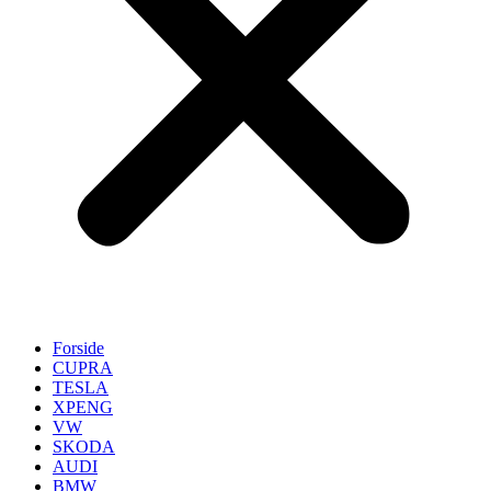
Forside
CUPRA
TESLA
XPENG
VW
SKODA
AUDI
BMW