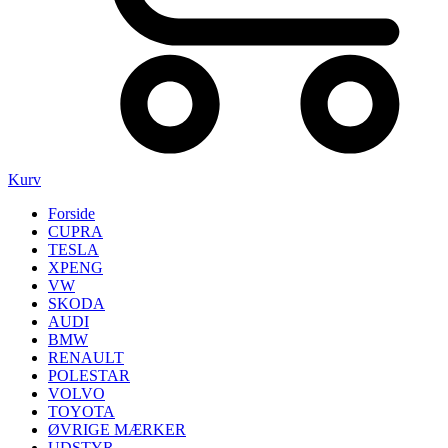
Kurv
Forside
CUPRA
TESLA
XPENG
VW
SKODA
AUDI
BMW
RENAULT
POLESTAR
VOLVO
TOYOTA
ØVRIGE MÆRKER
UDSTYR