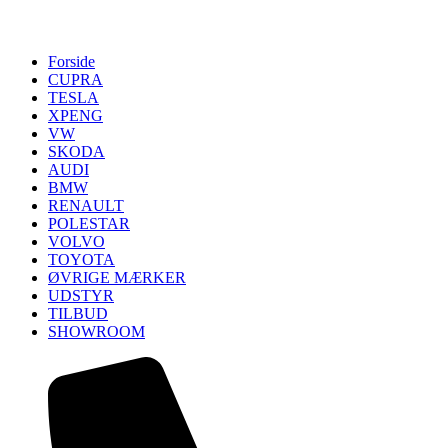
Forside
CUPRA
TESLA
XPENG
VW
SKODA
AUDI
BMW
RENAULT
POLESTAR
VOLVO
TOYOTA
ØVRIGE MÆRKER
UDSTYR
TILBUD
SHOWROOM