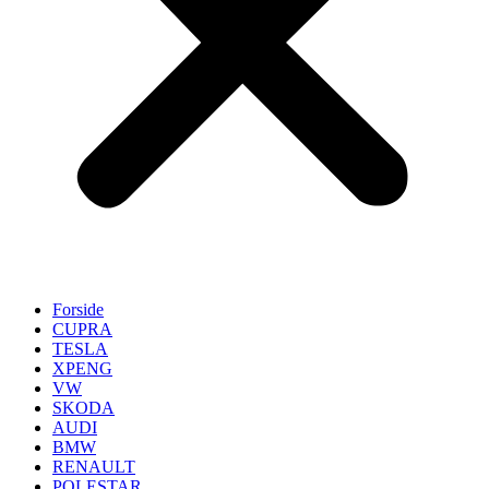
Forside
CUPRA
TESLA
XPENG
VW
SKODA
AUDI
BMW
RENAULT
POLESTAR