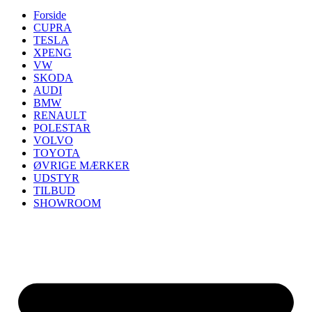
Forside
CUPRA
TESLA
XPENG
VW
SKODA
AUDI
BMW
RENAULT
POLESTAR
VOLVO
TOYOTA
ØVRIGE MÆRKER
UDSTYR
TILBUD
SHOWROOM