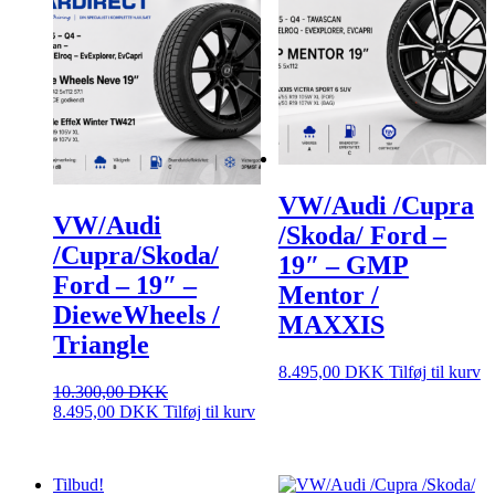
VW/Audi /Cupra
VW/Audi
/Skoda/ Ford –
/Cupra/Skoda/
19″ – GMP
Ford – 19″ –
Mentor /
DieweWheels /
MAXXIS
Triangle
8.495,00
DKK
Tilføj til kurv
10.300,00
DKK
Den
Den
8.495,00
DKK
Tilføj til kurv
oprindelige
aktuelle
pris
pris
var:
er:
Tilbud!
10.300,00 DKK.
8.495,00 DKK.