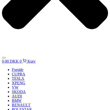
0,00
DKK
0
Kurv
Forside
CUPRA
TESLA
XPENG
VW
SKODA
AUDI
BMW
RENAULT
POLESTAR