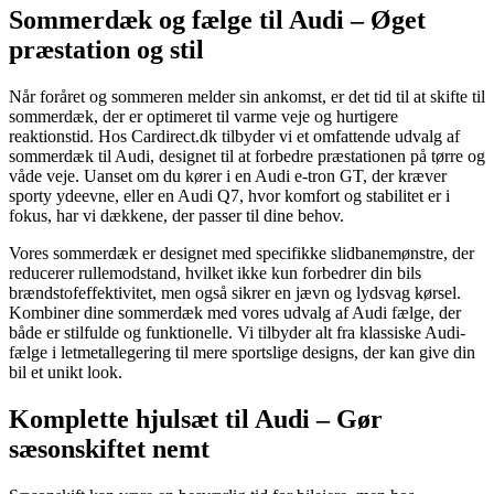
Sommerdæk og fælge til Audi – Øget
præstation og stil
Når foråret og sommeren melder sin ankomst, er det tid til at skifte til
sommerdæk, der er optimeret til varme veje og hurtigere
reaktionstid. Hos Cardirect.dk tilbyder vi et omfattende udvalg af
sommerdæk til Audi, designet til at forbedre præstationen på tørre og
våde veje. Uanset om du kører i en Audi e-tron GT, der kræver
sporty ydeevne, eller en Audi Q7, hvor komfort og stabilitet er i
fokus, har vi dækkene, der passer til dine behov.
Vores sommerdæk er designet med specifikke slidbanemønstre, der
reducerer rullemodstand, hvilket ikke kun forbedrer din bils
brændstofeffektivitet, men også sikrer en jævn og lydsvag kørsel.
Kombiner dine sommerdæk med vores udvalg af Audi fælge, der
både er stilfulde og funktionelle. Vi tilbyder alt fra klassiske Audi-
fælge i letmetallegering til mere sportslige designs, der kan give din
bil et unikt look.
Komplette hjulsæt til Audi – Gør
sæsonskiftet nemt