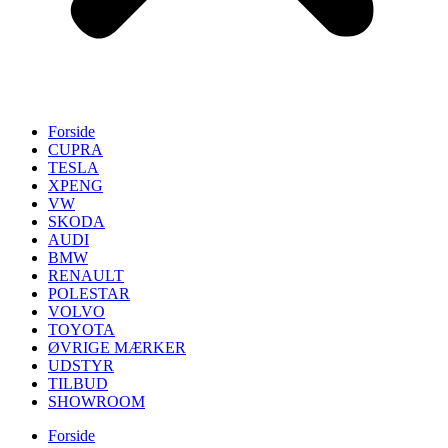
Forside
CUPRA
TESLA
XPENG
VW
SKODA
AUDI
BMW
RENAULT
POLESTAR
VOLVO
TOYOTA
ØVRIGE MÆRKER
UDSTYR
TILBUD
SHOWROOM
Forside