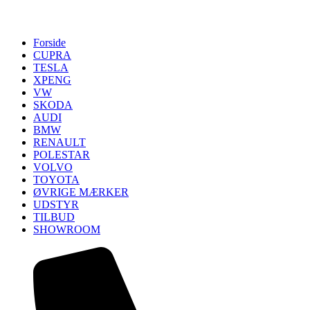
Forside
CUPRA
TESLA
XPENG
VW
SKODA
AUDI
BMW
RENAULT
POLESTAR
VOLVO
TOYOTA
ØVRIGE MÆRKER
UDSTYR
TILBUD
SHOWROOM