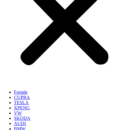
Forside
CUPRA
TESLA
XPENG
VW
SKODA
AUDI
BMW