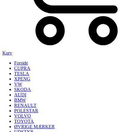
Kurv
Forside
CUPRA
TESLA
XPENG
VW
SKODA
AUDI
BMW
RENAULT
POLESTAR
VOLVO
TOYOTA
ØVRIGE MÆRKER
UDSTYR