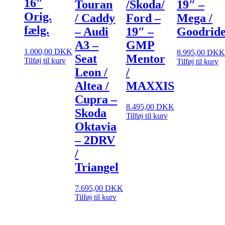
16″
Touran
/Skoda/
19″ –
Orig.
/ Caddy
Ford –
Mega /
fælg.
– Audi
19″ –
Goodrid
A3 –
GMP
1.000,00
DKK
8.995,00
DKK
Seat
Mentor
Tilføj til kurv
Tilføj til kurv
Leon /
/
Altea /
MAXXIS
Cupra –
8.495,00
DKK
Skoda
Tilføj til kurv
Oktavia
– 2DRV
/
Triangel
7.695,00
DKK
Tilføj til kurv