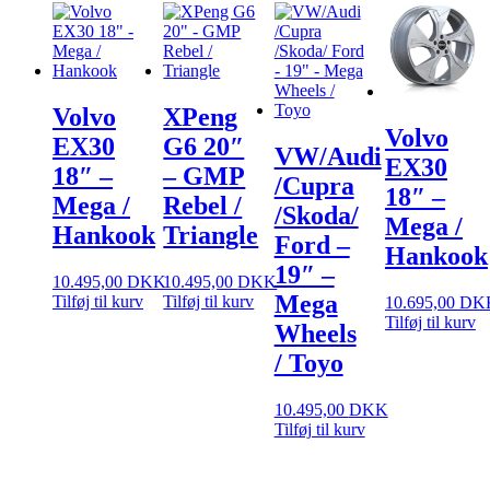
Volvo
XPeng
Volvo
EX30
G6 20″
VW/Audi
EX30
18″ –
– GMP
/Cupra
18″ –
Mega /
Rebel /
/Skoda/
Mega /
Hankook
Triangle
Ford –
Hankook
19″ –
10.495,00
DKK
10.495,00
DKK
Mega
Tilføj til kurv
Tilføj til kurv
10.695,00
DK
Tilføj til kurv
Wheels
/ Toyo
10.495,00
DKK
Tilføj til kurv