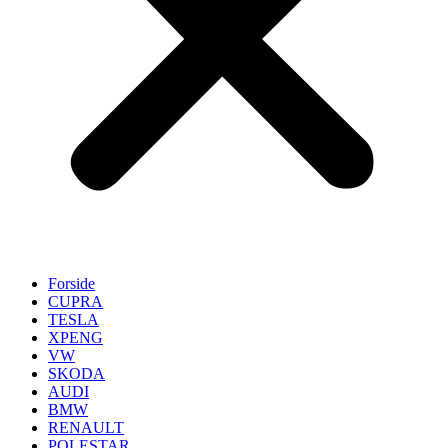
Forside
CUPRA
TESLA
XPENG
VW
SKODA
AUDI
BMW
RENAULT
POLESTAR