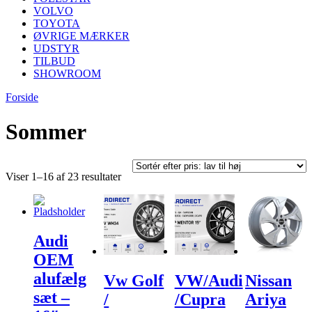
VOLVO
TOYOTA
ØVRIGE MÆRKER
UDSTYR
TILBUD
SHOWROOM
Forside
Sommer
Sorteret
Viser 1–16 af 23 resultater
efter
pris:
lav
til
Audi
høj
OEM
alufælg
Vw Golf
VW/Audi
Nissan
sæt –
/
/Cupra
Ariya