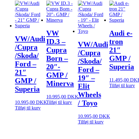
VW
Audi e-
VW/Audi
ID.3 –
tron
VW/Audi
/Cupra
Cupra
21″
/Cupra
/Skoda/
Born –
GMP /
/Skoda/
Ford –
20″-
Superia
Ford –
21″
GMP /
19″ –
GMP /
11.495,00
DK
Minerva
Elit
Tilføj til kurv
Superia
Wheels
10.995,00
DKK
/ Toyo
10.995,00
DKK
Tilføj til kurv
Tilføj til kurv
10.995,00
DKK
Tilføj til kurv