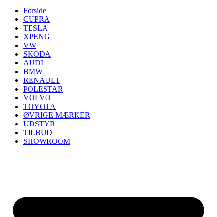
Forside
CUPRA
TESLA
XPENG
VW
SKODA
AUDI
BMW
RENAULT
POLESTAR
VOLVO
TOYOTA
ØVRIGE MÆRKER
UDSTYR
TILBUD
SHOWROOM