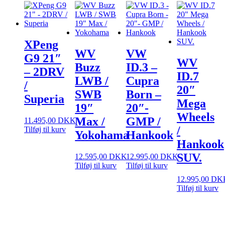
XPeng
WV
VW
G9 21″
WV
Buzz
ID.3 –
– 2DRV
ID.7
LWB /
Cupra
/
20″
SWB
Born –
Superia
Mega
19″
20″-
Wheels
Max /
GMP /
11.495,00
DKK
/
Tilføj til kurv
Yokohama
Hankook
Hankook
SUV.
12.595,00
DKK
12.995,00
DKK
Tilføj til kurv
Tilføj til kurv
12.995,00
DK
Tilføj til kurv