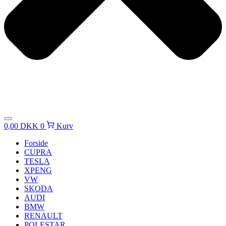
0,00
DKK
0
Kurv
Forside
CUPRA
TESLA
XPENG
VW
SKODA
AUDI
BMW
RENAULT
POLESTAR