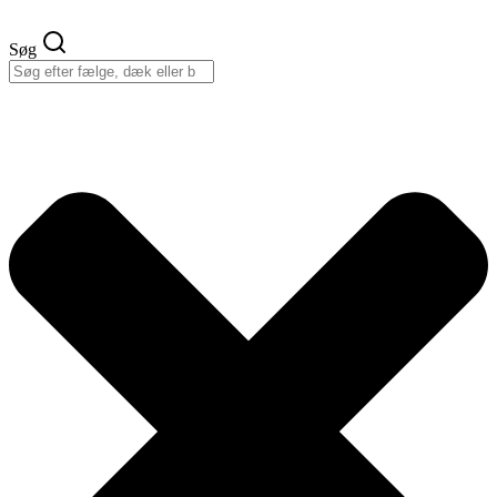
Videre
til
Søg
indhold