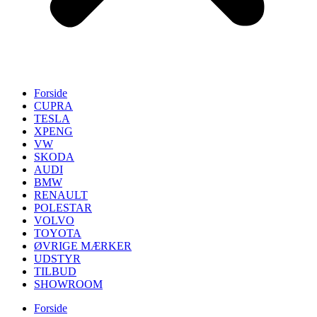
Forside
CUPRA
TESLA
XPENG
VW
SKODA
AUDI
BMW
RENAULT
POLESTAR
VOLVO
TOYOTA
ØVRIGE MÆRKER
UDSTYR
TILBUD
SHOWROOM
Forside