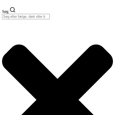
Videre
til
Søg
indhold