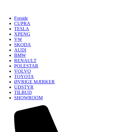
Forside
CUPRA
TESLA
XPENG
VW
SKODA
AUDI
BMW
RENAULT
POLESTAR
VOLVO
TOYOTA
ØVRIGE MÆRKER
UDSTYR
TILBUD
SHOWROOM