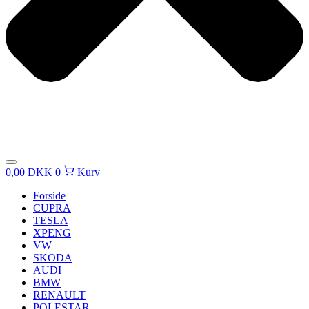
0,00
DKK
0
Kurv
Forside
CUPRA
TESLA
XPENG
VW
SKODA
AUDI
BMW
RENAULT
POLESTAR