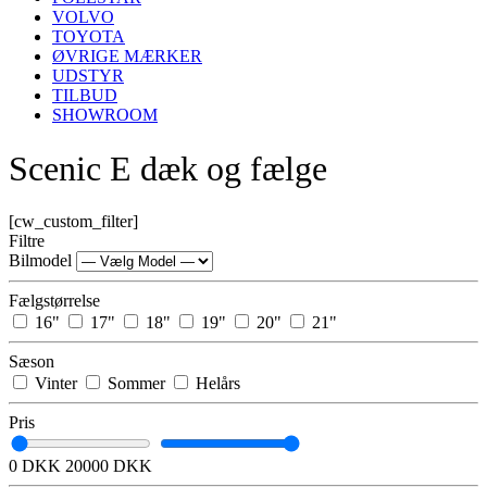
VOLVO
TOYOTA
ØVRIGE MÆRKER
UDSTYR
TILBUD
SHOWROOM
Scenic E dæk og fælge
[cw_custom_filter]
Filtre
Bilmodel
Fælgstørrelse
16"
17"
18"
19"
20"
21"
Sæson
Vinter
Sommer
Helårs
Pris
0 DKK
20000 DKK