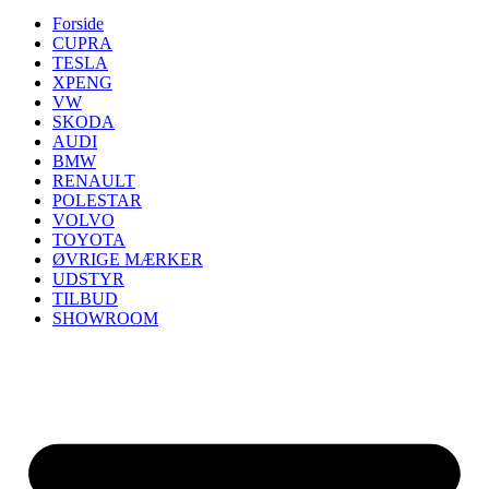
Forside
CUPRA
TESLA
XPENG
VW
SKODA
AUDI
BMW
RENAULT
POLESTAR
VOLVO
TOYOTA
ØVRIGE MÆRKER
UDSTYR
TILBUD
SHOWROOM