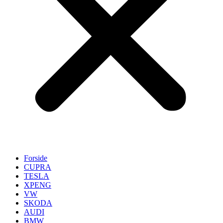
Forside
CUPRA
TESLA
XPENG
VW
SKODA
AUDI
BMW