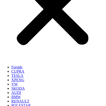
Forside
CUPRA
TESLA
XPENG
VW
SKODA
AUDI
BMW
RENAULT
POLESTAR