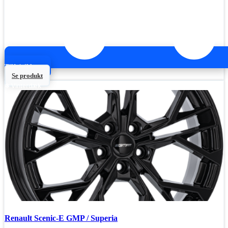
Tilføj til kurv
Se produkt
❄ Vinterdæk
Renault Scenic-E GMP / Superia