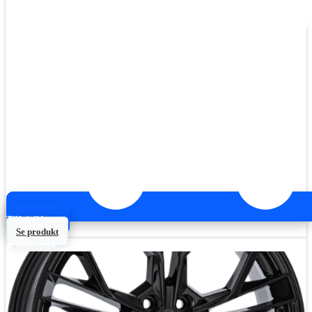
Tilføj til kurv
Se produkt
❄ Vinterdæk