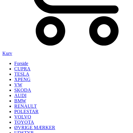
Kurv
Forside
CUPRA
TESLA
XPENG
VW
SKODA
AUDI
BMW
RENAULT
POLESTAR
VOLVO
TOYOTA
ØVRIGE MÆRKER
UDSTYR