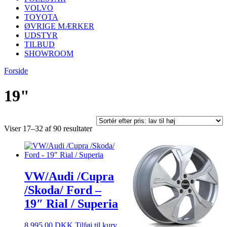
VOLVO
TOYOTA
ØVRIGE MÆRKER
UDSTYR
TILBUD
SHOWROOM
Forside
19"
Sorteret
Viser 17–32 af 90 resultater
efter
pris:
lav
til
høj
VW/Audi /Cupra
/Skoda/ Ford –
19″ Rial / Superia
8.995,00
DKK
Tilføj til kurv