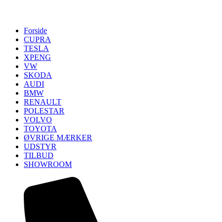
Forside
CUPRA
TESLA
XPENG
VW
SKODA
AUDI
BMW
RENAULT
POLESTAR
VOLVO
TOYOTA
ØVRIGE MÆRKER
UDSTYR
TILBUD
SHOWROOM