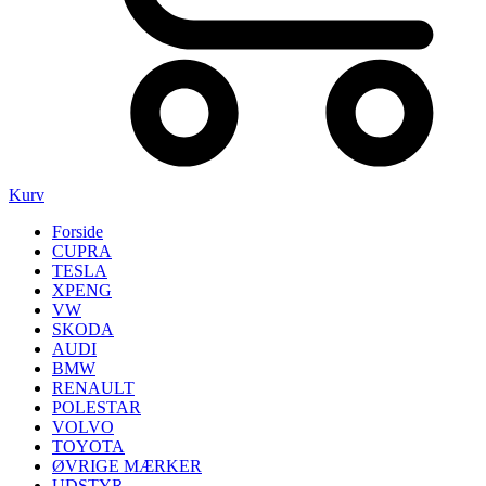
Kurv
Forside
CUPRA
TESLA
XPENG
VW
SKODA
AUDI
BMW
RENAULT
POLESTAR
VOLVO
TOYOTA
ØVRIGE MÆRKER
UDSTYR