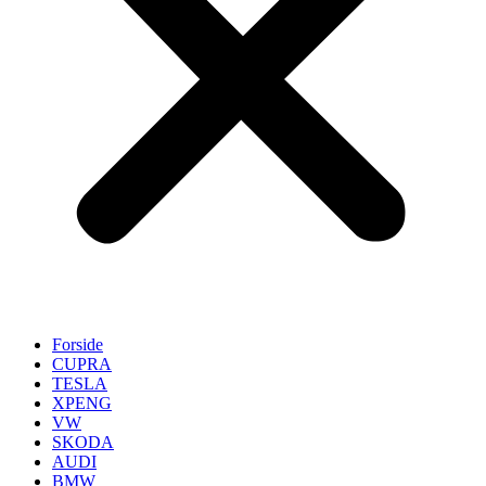
Forside
CUPRA
TESLA
XPENG
VW
SKODA
AUDI
BMW