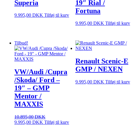
Superia
19″ Rial /
Fortuna
9.995,00
DKK
Tilføj til kurv
9.995,00
DKK
Tilføj til kurv
Tilbud!
Renault Scenic-E
GMP / NEXEN
VW/Audi /Cupra
/Skoda/ Ford –
9.995,00
DKK
Tilføj til kurv
19″ – GMP
Mentor /
MAXXIS
10.895,00
DKK
Den
Den
9.995,00
DKK
Tilføj til kurv
oprindelige
aktuelle
pris
pris