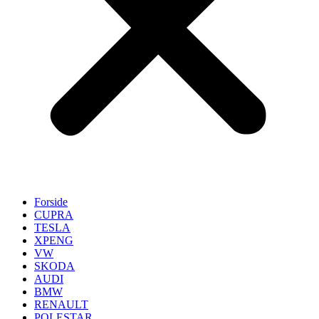
Forside
CUPRA
TESLA
XPENG
VW
SKODA
AUDI
BMW
RENAULT
POLESTAR