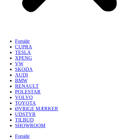
Forside
CUPRA
TESLA
XPENG
VW
SKODA
AUDI
BMW
RENAULT
POLESTAR
VOLVO
TOYOTA
ØVRIGE MÆRKER
UDSTYR
TILBUD
SHOWROOM
Forside