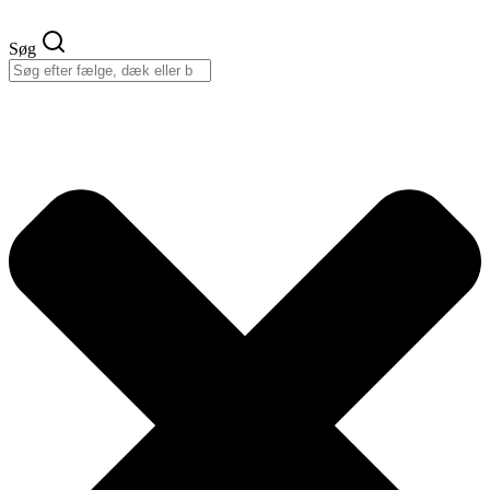
Videre
til
Søg
indhold