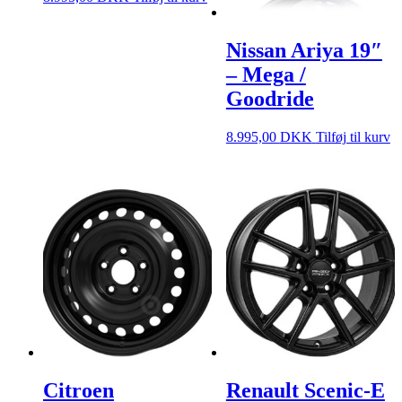
Nissan Ariya 19″
– Mega /
Goodride
8.995,00
DKK
Tilføj til kurv
Citroen
Renault Scenic-E