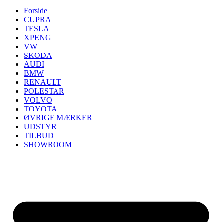
Forside
CUPRA
TESLA
XPENG
VW
SKODA
AUDI
BMW
RENAULT
POLESTAR
VOLVO
TOYOTA
ØVRIGE MÆRKER
UDSTYR
TILBUD
SHOWROOM