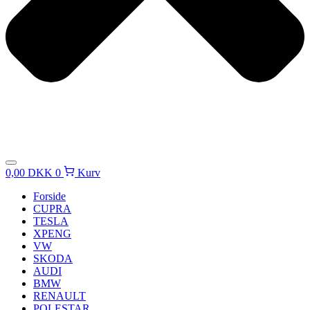
0,00
DKK
0
Kurv
Forside
CUPRA
TESLA
XPENG
VW
SKODA
AUDI
BMW
RENAULT
POLESTAR