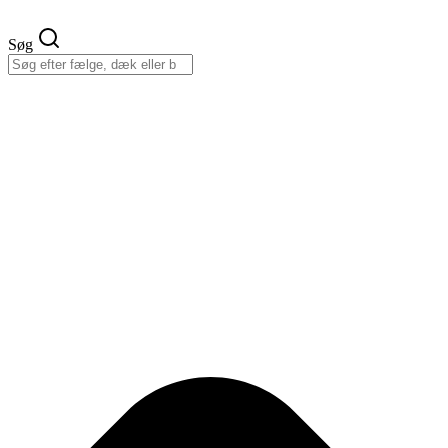
Videre
til
Søg
indhold