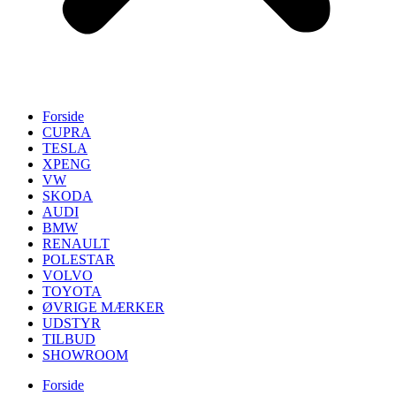
Forside
CUPRA
TESLA
XPENG
VW
SKODA
AUDI
BMW
RENAULT
POLESTAR
VOLVO
TOYOTA
ØVRIGE MÆRKER
UDSTYR
TILBUD
SHOWROOM
Forside