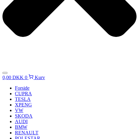
0,00
DKK
0
Kurv
Forside
CUPRA
TESLA
XPENG
VW
SKODA
AUDI
BMW
RENAULT
POLESTAR