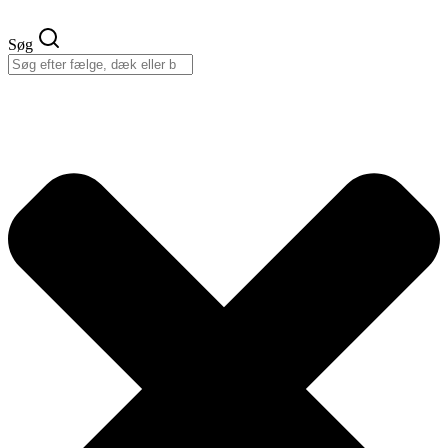
Videre
til
Søg
indhold