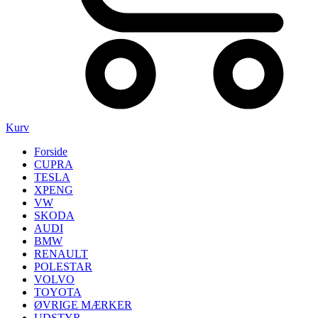
Kurv
Forside
CUPRA
TESLA
XPENG
VW
SKODA
AUDI
BMW
RENAULT
POLESTAR
VOLVO
TOYOTA
ØVRIGE MÆRKER
UDSTYR