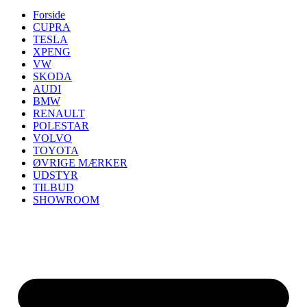
Forside
CUPRA
TESLA
XPENG
VW
SKODA
AUDI
BMW
RENAULT
POLESTAR
VOLVO
TOYOTA
ØVRIGE MÆRKER
UDSTYR
TILBUD
SHOWROOM