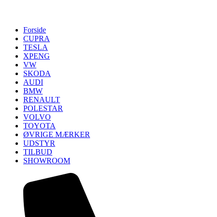
Forside
CUPRA
TESLA
XPENG
VW
SKODA
AUDI
BMW
RENAULT
POLESTAR
VOLVO
TOYOTA
ØVRIGE MÆRKER
UDSTYR
TILBUD
SHOWROOM