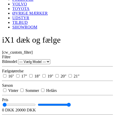
VOLVO
TOYOTA
ØVRIGE MÆRKER
UDSTYR
TILBUD
SHOWROOM
iX1 dæk og fælge
[cw_custom_filter]
Filtre
Bilmodel
Fælgstørrelse
16"
17"
18"
19"
20"
21"
Sæson
Vinter
Sommer
Helårs
Pris
0 DKK
20000 DKK