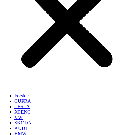
Forside
CUPRA
TESLA
XPENG
VW
SKODA
AUDI
BMW