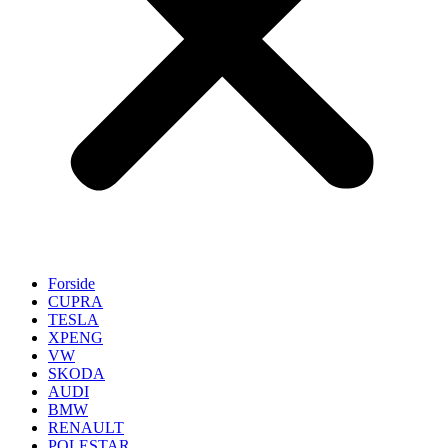
Forside
CUPRA
TESLA
XPENG
VW
SKODA
AUDI
BMW
RENAULT
POLESTAR