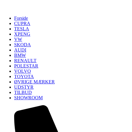
Forside
CUPRA
TESLA
XPENG
VW
SKODA
AUDI
BMW
RENAULT
POLESTAR
VOLVO
TOYOTA
ØVRIGE MÆRKER
UDSTYR
TILBUD
SHOWROOM