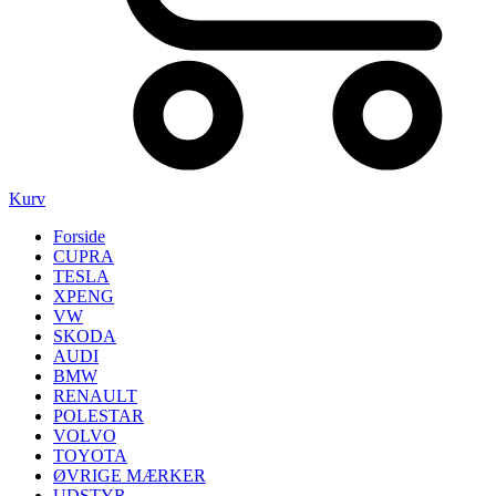
Kurv
Forside
CUPRA
TESLA
XPENG
VW
SKODA
AUDI
BMW
RENAULT
POLESTAR
VOLVO
TOYOTA
ØVRIGE MÆRKER
UDSTYR