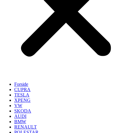
Forside
CUPRA
TESLA
XPENG
VW
SKODA
AUDI
BMW
RENAULT
POLESTAR