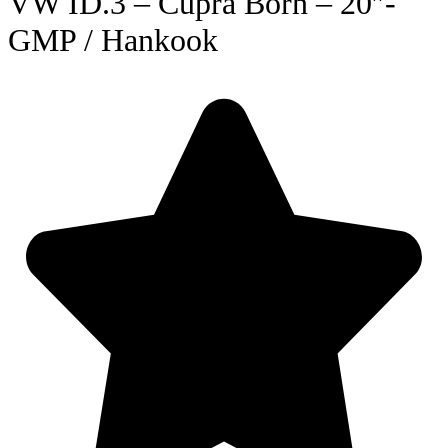
VW ID.3 – Cupra Born – 20″-
GMP / Hankook