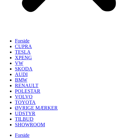
Forside
CUPRA
TESLA
XPENG
VW
SKODA
AUDI
BMW
RENAULT
POLESTAR
VOLVO
TOYOTA
ØVRIGE MÆRKER
UDSTYR
TILBUD
SHOWROOM
Forside