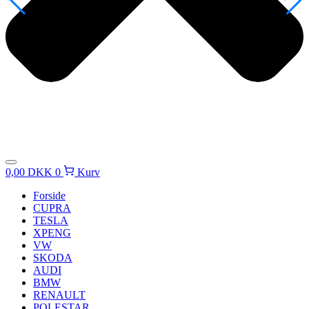
0,00
DKK
0
Kurv
Forside
CUPRA
TESLA
XPENG
VW
SKODA
AUDI
BMW
RENAULT
POLESTAR