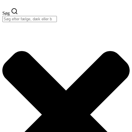
Videre
til
Søg
indhold