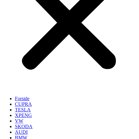
Forside
CUPRA
TESLA
XPENG
VW
SKODA
AUDI
BMW