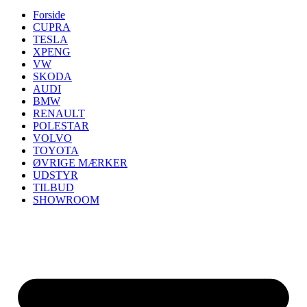
Forside
CUPRA
TESLA
XPENG
VW
SKODA
AUDI
BMW
RENAULT
POLESTAR
VOLVO
TOYOTA
ØVRIGE MÆRKER
UDSTYR
TILBUD
SHOWROOM