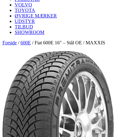
VOLVO
TOYOTA
ØVRIGE MÆRKER
UDSTYR
TILBUD
SHOWROOM
Forside
/
600E
/
Fiat 600E 16″ – Stål OE / MAXXIS