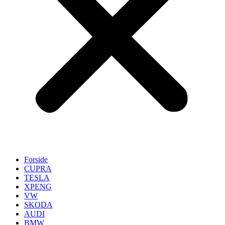
Forside
CUPRA
TESLA
XPENG
VW
SKODA
AUDI
BMW