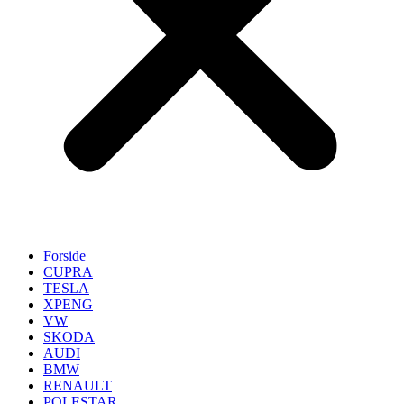
Forside
CUPRA
TESLA
XPENG
VW
SKODA
AUDI
BMW
RENAULT
POLESTAR