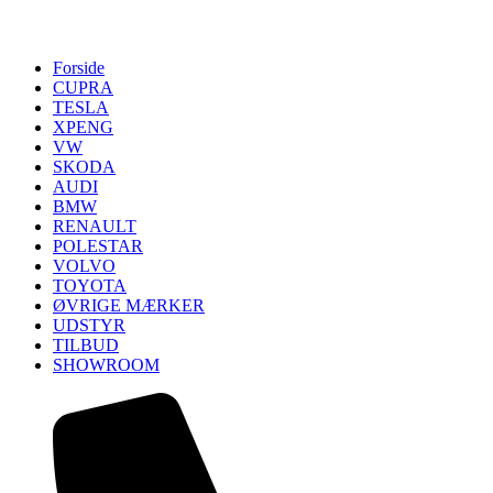
Forside
CUPRA
TESLA
XPENG
VW
SKODA
AUDI
BMW
RENAULT
POLESTAR
VOLVO
TOYOTA
ØVRIGE MÆRKER
UDSTYR
TILBUD
SHOWROOM