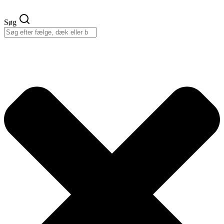
Videre
til
Søg
indhold