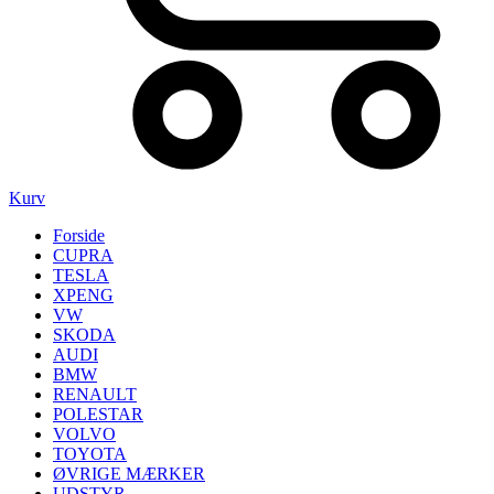
Kurv
Forside
CUPRA
TESLA
XPENG
VW
SKODA
AUDI
BMW
RENAULT
POLESTAR
VOLVO
TOYOTA
ØVRIGE MÆRKER
UDSTYR