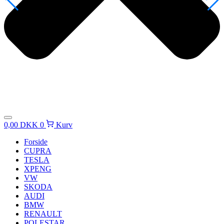
0,00
DKK
0
Kurv
Forside
CUPRA
TESLA
XPENG
VW
SKODA
AUDI
BMW
RENAULT
POLESTAR