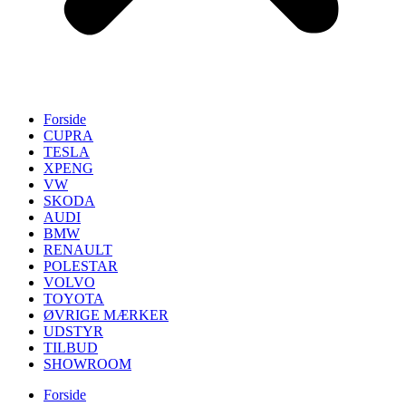
Forside
CUPRA
TESLA
XPENG
VW
SKODA
AUDI
BMW
RENAULT
POLESTAR
VOLVO
TOYOTA
ØVRIGE MÆRKER
UDSTYR
TILBUD
SHOWROOM
Forside