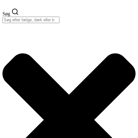
Videre
til
Søg
indhold