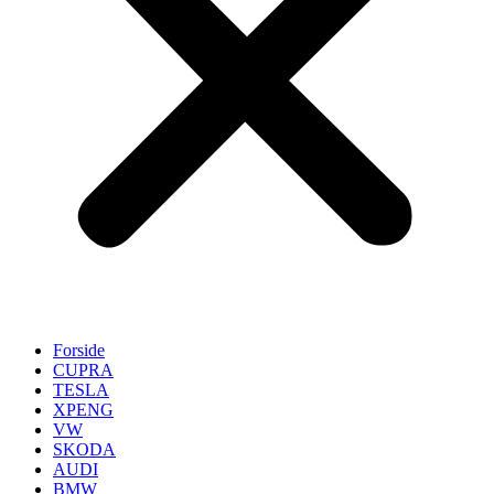
Forside
CUPRA
TESLA
XPENG
VW
SKODA
AUDI
BMW