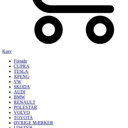
Kurv
Forside
CUPRA
TESLA
XPENG
VW
SKODA
AUDI
BMW
RENAULT
POLESTAR
VOLVO
TOYOTA
ØVRIGE MÆRKER
UDSTYR