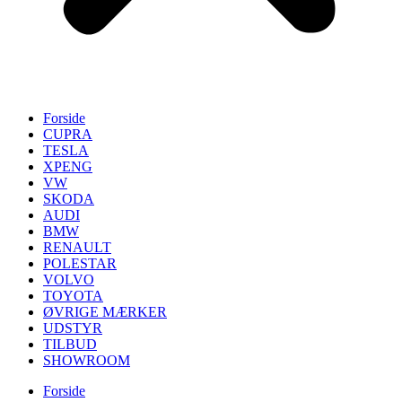
Forside
CUPRA
TESLA
XPENG
VW
SKODA
AUDI
BMW
RENAULT
POLESTAR
VOLVO
TOYOTA
ØVRIGE MÆRKER
UDSTYR
TILBUD
SHOWROOM
Forside