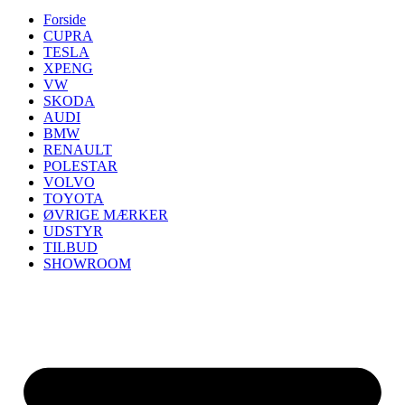
Forside
CUPRA
TESLA
XPENG
VW
SKODA
AUDI
BMW
RENAULT
POLESTAR
VOLVO
TOYOTA
ØVRIGE MÆRKER
UDSTYR
TILBUD
SHOWROOM