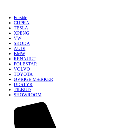
Forside
CUPRA
TESLA
XPENG
VW
SKODA
AUDI
BMW
RENAULT
POLESTAR
VOLVO
TOYOTA
ØVRIGE MÆRKER
UDSTYR
TILBUD
SHOWROOM