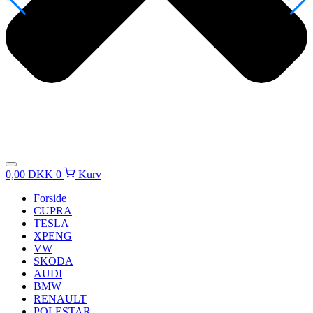
0,00
DKK
0
Kurv
Forside
CUPRA
TESLA
XPENG
VW
SKODA
AUDI
BMW
RENAULT
POLESTAR