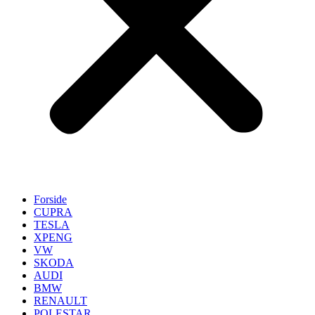
Forside
CUPRA
TESLA
XPENG
VW
SKODA
AUDI
BMW
RENAULT
POLESTAR