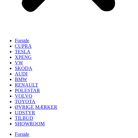
Forside
CUPRA
TESLA
XPENG
VW
SKODA
AUDI
BMW
RENAULT
POLESTAR
VOLVO
TOYOTA
ØVRIGE MÆRKER
UDSTYR
TILBUD
SHOWROOM
Forside