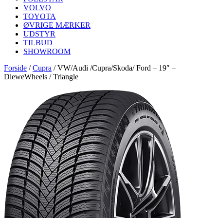
VOLVO
TOYOTA
ØVRIGE MÆRKER
UDSTYR
TILBUD
SHOWROOM
Forside
/
Cupra
/
VW/Audi /Cupra/Skoda/ Ford – 19″ –
DieweWheels / Triangle