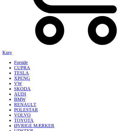
Kurv
Forside
CUPRA
TESLA
XPENG
VW
SKODA
AUDI
BMW
RENAULT
POLESTAR
VOLVO
TOYOTA
ØVRIGE MÆRKER
UDSTYR