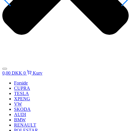
0,00
DKK
0
Kurv
Forside
CUPRA
TESLA
XPENG
VW
SKODA
AUDI
BMW
RENAULT
POLESTAR