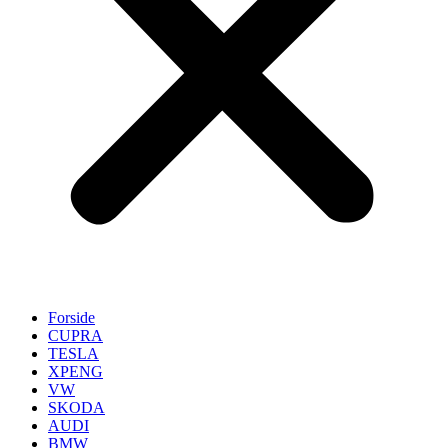
Forside
CUPRA
TESLA
XPENG
VW
SKODA
AUDI
BMW