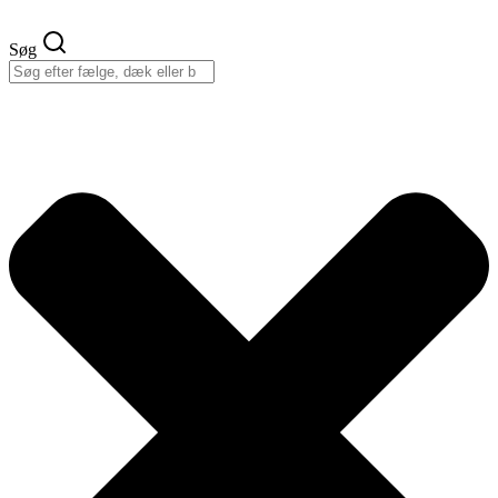
Videre
til
Søg
indhold