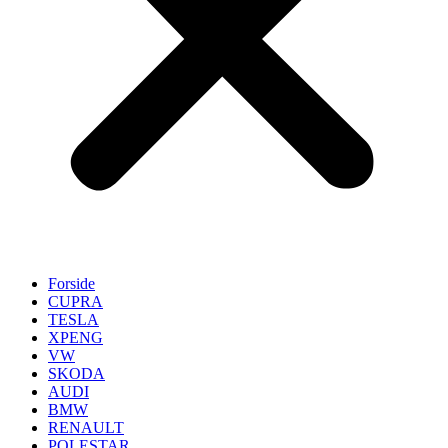
Forside
CUPRA
TESLA
XPENG
VW
SKODA
AUDI
BMW
RENAULT
POLESTAR