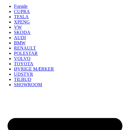
Forside
CUPRA
TESLA
XPENG
VW
SKODA
AUDI
BMW
RENAULT
POLESTAR
VOLVO
TOYOTA
ØVRIGE MÆRKER
UDSTYR
TILBUD
SHOWROOM