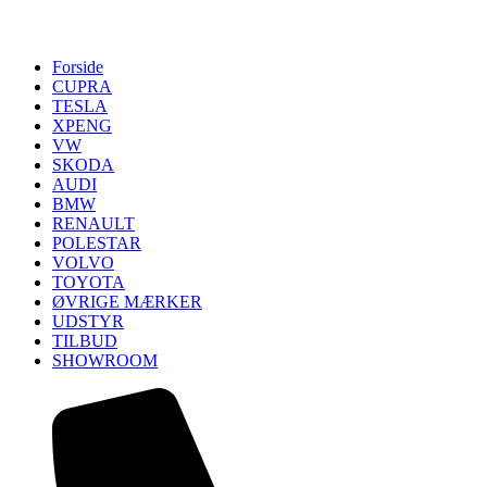
Forside
CUPRA
TESLA
XPENG
VW
SKODA
AUDI
BMW
RENAULT
POLESTAR
VOLVO
TOYOTA
ØVRIGE MÆRKER
UDSTYR
TILBUD
SHOWROOM