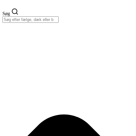
Videre
til
Søg
indhold