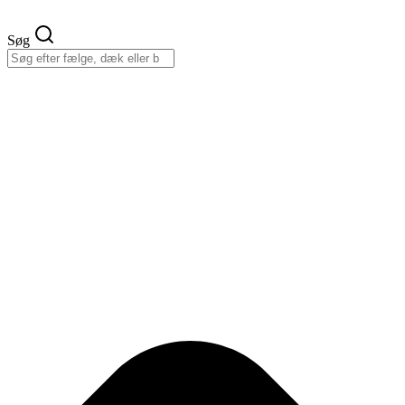
Videre
til
Søg
indhold